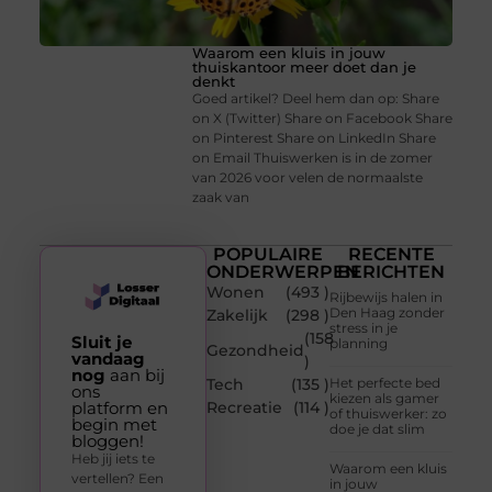
Waarom een kluis in jouw
thuiskantoor meer doet dan je
denkt
Goed artikel? Deel hem dan op: Share
on X (Twitter) Share on Facebook Share
on Pinterest Share on LinkedIn Share
on Email Thuiswerken is in de zomer
van 2026 voor velen de normaalste
zaak van
POPULAIRE
RECENTE
ONDERWERPEN
BERICHTEN
Wonen
(493 )
Rijbewijs halen in
Den Haag zonder
Zakelijk
(298 )
stress in je
(158
Sluit je
planning
Gezondheid
vandaag
)
nog
aan bij
Tech
(135 )
Het perfecte bed
ons
kiezen als gamer
platform en
Recreatie
(114 )
of thuiswerker: zo
begin met
doe je dat slim
bloggen!
Heb jij iets te
Waarom een kluis
vertellen? Een
in jouw