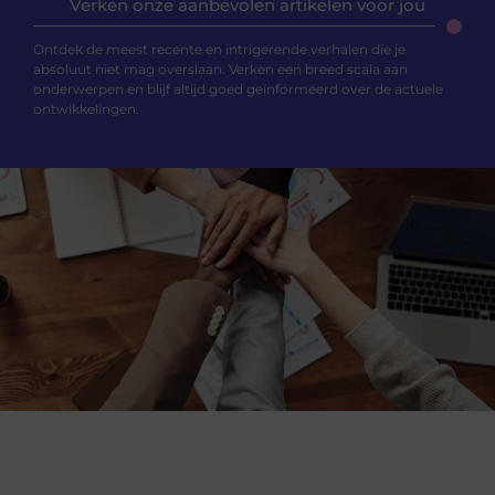
Verken onze aanbevolen artikelen voor jou
Ontdek de meest recente en intrigerende verhalen die je
absoluut niet mag overslaan. Verken een breed scala aan
onderwerpen en blijf altijd goed geïnformeerd over de actuele
ontwikkelingen.