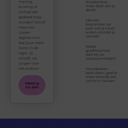
mening,
thuiskantoor
meer doet dan je
ervaring of
denkt
verhaal dat
gedeeld mag
Met een
worden? Schrijf
buscamper op
mee met
pad: wat je moet
weten voordat je
Losser-
vertrekt
digitaal.nl en
laat jouw stem
Welke
horen in de
graafmachine
regio. Jij
past bij uw
schrijft, wij
werkzaamheden?
zorgen voor
het podium.
Handdoeken
bedrukken: geef je
merk letterlijk iets
zachts in handen
Meld je
nu aan