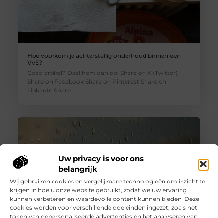
Hoe voorkom je achterstallig onderhoud binnen een
VvE?
Goed artikel? Deel hem dan op: Share on X (Twitter)
Share on Facebook Share on Pinterest Share on
LinkedIn Share
Uw privacy is voor ons
belangrijk
Wij gebruiken cookies en vergelijkbare technologieën om inzicht te
krijgen in hoe u onze website gebruikt, zodat we uw ervaring
kunnen verbeteren en waardevolle content kunnen bieden. Deze
cookies worden voor verschillende doeleinden ingezet, zoals het
tonen van gepersonaliseerde advertenties en het analyseren van