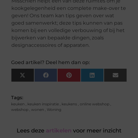
Misschien helpt een van deze ruimtes om je
kookgelegenheid een complete make-over te
geven! Ons team kan tips geven over wat
goed samenwerkt; deze tips kunnen van pas
komen bij een volledige verbouwing of bij het
bijwerken van bepaalde dingen, zoals
designaccessoires of apparaten.
Goed artikel? Deel hem dan op:
X
Facebook
Pinterest
LinkedIn
Email
(Twitter)
Tags:
keuken
,
keuken inspiratie
,
keukens
,
online webshop
,
webshop
,
wonen
,
Woning
Lees deze
artikelen
voor meer inzicht