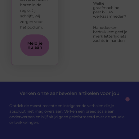
Welke
horen in de
graafmachine
regio. Jij
past bij uw
schrijft, wij
werkzaamheden?
zorgen voor
het podium.
Handdoeken
bedrukken: geef je
merk letterlijk iets
zachts in handen
Meld je
nu aan
Verken onze aanbevolen artikelen voor jou
Ontdek de meest recente en intrigerende verhalen die je
absoluut niet mag overslaan. Verken een breed scala aan
onderwerpen en blijf altijd goed geïnformeerd over de actuele
ontwikkelingen.