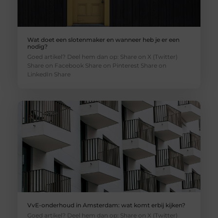
Wat doet een slotenmaker en wanneer heb je er een
nodig?
Goed artikel? Deel hem dan op: Share on X (Twitter)
Share on Facebook Share on Pinterest Share on
LinkedIn Share
VvE-onderhoud in Amsterdam: wat komt erbij kijken?
Goed artikel? Deel hem dan op: Share on X (Twitter)