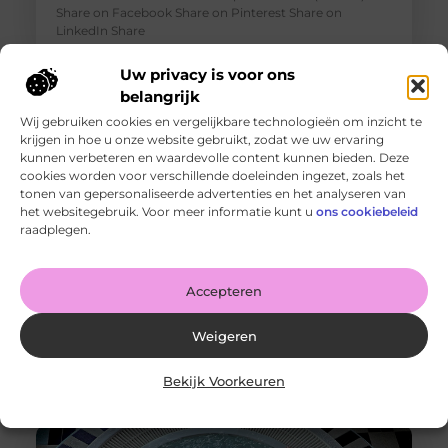
Share on Facebook Share on Pinterest Share on
LinkedIn Share
Uw privacy is voor ons
belangrijk
Wij gebruiken cookies en vergelijkbare technologieën om inzicht te
krijgen in hoe u onze website gebruikt, zodat we uw ervaring
kunnen verbeteren en waardevolle content kunnen bieden. Deze
cookies worden voor verschillende doeleinden ingezet, zoals het
tonen van gepersonaliseerde advertenties en het analyseren van
het websitegebruik. Voor meer informatie kunt u
ons cookiebeleid
raadplegen.
Accepteren
Wat je moet weten voordat je gaat verhuizen in of naar
Apeldoorn
Goed artikel? Deel hem dan op: Share on X (Twitter)
Weigeren
Share on Facebook Share on Pinterest Share on
LinkedIn Share
Bekijk Voorkeuren