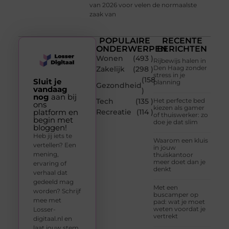
van 2026 voor velen de normaalste
zaak van
POPULAIRE
RECENTE
ONDERWERPEN
BERICHTEN
Wonen
(493 )
Rijbewijs halen in
Den Haag zonder
Zakelijk
(298 )
stress in je
(158
Sluit je
planning
Gezondheid
vandaag
)
nog
aan bij
Tech
(135 )
Het perfecte bed
ons
kiezen als gamer
platform en
Recreatie
(114 )
of thuiswerker: zo
begin met
doe je dat slim
bloggen!
Heb jij iets te
Waarom een kluis
vertellen? Een
in jouw
mening,
thuiskantoor
meer doet dan je
ervaring of
denkt
verhaal dat
gedeeld mag
Met een
worden? Schrijf
buscamper op
mee met
pad: wat je moet
weten voordat je
Losser-
vertrekt
digitaal.nl en
laat jouw stem