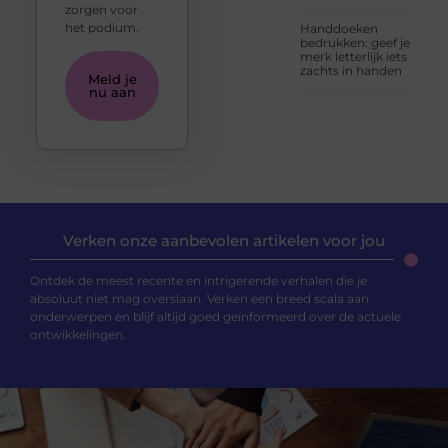
zorgen voor
het podium.
Handdoeken
bedrukken: geef je
merk letterlijk iets
zachts in handen
Meld je
nu aan
Verken onze aanbevolen artikelen voor jou
Ontdek de meest recente en intrigerende verhalen die je
absoluut niet mag overslaan. Verken een breed scala aan
onderwerpen en blijf altijd goed geïnformeerd over de actuele
ontwikkelingen.