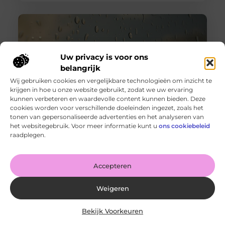
Uw privacy is voor ons
belangrijk
Wij gebruiken cookies en vergelijkbare technologieën om inzicht te
krijgen in hoe u onze website gebruikt, zodat we uw ervaring
kunnen verbeteren en waardevolle content kunnen bieden. Deze
cookies worden voor verschillende doeleinden ingezet, zoals het
tonen van gepersonaliseerde advertenties en het analyseren van
Wanneer schakel je een glaszetter in en wat kun je van
het websitegebruik. Voor meer informatie kunt u
ons cookiebeleid
hem verwachten?
raadplegen.
Goed artikel? Deel hem dan op: Share on X (Twitter)
Share on Facebook Share on Pinterest Share on
LinkedIn Share
Accepteren
Weigeren
Bekijk Voorkeuren