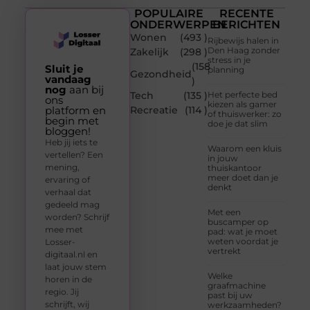
POPULAIRE
RECENTE
ONDERWERPEN
BERICHTEN
Wonen
(493 )
Rijbewijs halen in
Den Haag zonder
Zakelijk
(298 )
stress in je
(158
Sluit je
planning
Gezondheid
vandaag
)
nog
aan bij
Tech
(135 )
Het perfecte bed
ons
kiezen als gamer
platform en
Recreatie
(114 )
of thuiswerker: zo
begin met
doe je dat slim
bloggen!
Heb jij iets te
Waarom een kluis
vertellen? Een
in jouw
mening,
thuiskantoor
meer doet dan je
ervaring of
denkt
verhaal dat
gedeeld mag
Met een
worden? Schrijf
buscamper op
mee met
pad: wat je moet
weten voordat je
Losser-
vertrekt
digitaal.nl en
laat jouw stem
Welke
horen in de
graafmachine
regio. Jij
past bij uw
schrijft, wij
werkzaamheden?