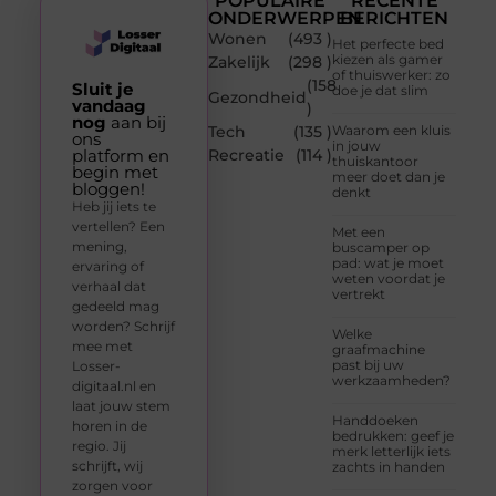
POPULAIRE
RECENTE
ONDERWERPEN
BERICHTEN
Wonen
(493 )
Het perfecte bed
kiezen als gamer
Zakelijk
(298 )
of thuiswerker: zo
(158
Sluit je
doe je dat slim
Gezondheid
vandaag
)
nog
aan bij
Tech
(135 )
Waarom een kluis
ons
in jouw
platform en
Recreatie
(114 )
thuiskantoor
begin met
meer doet dan je
bloggen!
denkt
Heb jij iets te
vertellen? Een
Met een
mening,
buscamper op
pad: wat je moet
ervaring of
weten voordat je
verhaal dat
vertrekt
gedeeld mag
worden? Schrijf
Welke
mee met
graafmachine
past bij uw
Losser-
werkzaamheden?
digitaal.nl en
laat jouw stem
Handdoeken
horen in de
bedrukken: geef je
regio. Jij
merk letterlijk iets
schrijft, wij
zachts in handen
zorgen voor