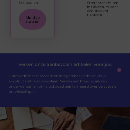
het podium.
Stretchtent huren
in Hilversum voor
een sfeervol
tuinfeest
Meld je
nu aan
Verken onze aanbevolen artikelen voor jou
Ontdek de meest recente en intrigerende verhalen die je
absoluut niet mag overslaan. Verken een breed scala aan
onderwerpen en blijf altijd goed geïnformeerd over de actuele
ontwikkelingen.