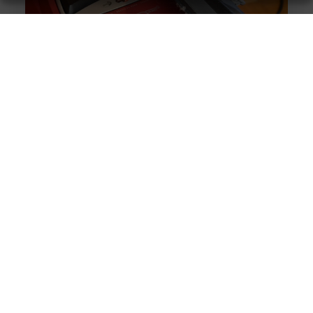
Originele vs. universele stofzuigerzakken: wat is beter?
Goed artikel? Deel hem dan op: Share on X (Twitter)
Share on Facebook Share on Pinterest Share on
LinkedIn Share
Intergas storing 4 wat betekent het en wat kun je doen?
Goed artikel? Deel hem dan op: Share on X (Twitter)
Share on Facebook Share on Pinterest Share on
LinkedIn Share