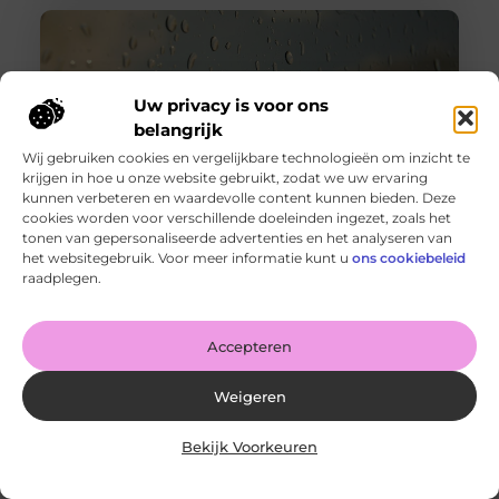
Uw privacy is voor ons
belangrijk
Wij gebruiken cookies en vergelijkbare technologieën om inzicht te
krijgen in hoe u onze website gebruikt, zodat we uw ervaring
kunnen verbeteren en waardevolle content kunnen bieden. Deze
cookies worden voor verschillende doeleinden ingezet, zoals het
tonen van gepersonaliseerde advertenties en het analyseren van
Wanneer schakel je een glaszetter in en wat kun je van
het websitegebruik. Voor meer informatie kunt u
ons cookiebeleid
hem verwachten?
raadplegen.
Goed artikel? Deel hem dan op: Share on X (Twitter)
Share on Facebook Share on Pinterest Share on
LinkedIn Share
Accepteren
Weigeren
Bekijk Voorkeuren