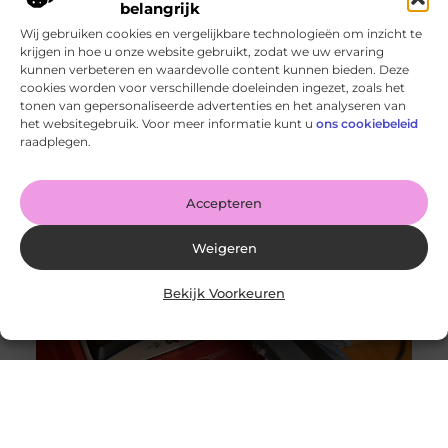
belangrijk
Wij gebruiken cookies en vergelijkbare technologieën om inzicht te
krijgen in hoe u onze website gebruikt, zodat we uw ervaring
kunnen verbeteren en waardevolle content kunnen bieden. Deze
cookies worden voor verschillende doeleinden ingezet, zoals het
tonen van gepersonaliseerde advertenties en het analyseren van
Wanneer schakel je een glaszetter in en wat kun je van
het websitegebruik. Voor meer informatie kunt u
ons cookiebeleid
hem verwachten?
raadplegen.
Goed artikel? Deel hem dan op: Share on X (Twitter)
Share on Facebook Share on Pinterest Share on
LinkedIn Share
Accepteren
Weigeren
Bekijk Voorkeuren