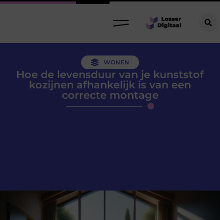
WONEN
Hoe de levensduur van je kunststof
kozijnen afhankelijk is van een
correcte montage