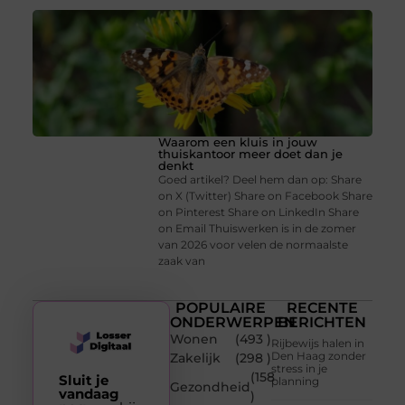
Waarom een kluis in jouw
thuiskantoor meer doet dan je
denkt
Goed artikel? Deel hem dan op: Share
on X (Twitter) Share on Facebook Share
on Pinterest Share on LinkedIn Share
on Email Thuiswerken is in de zomer
van 2026 voor velen de normaalste
zaak van
POPULAIRE
RECENTE
ONDERWERPEN
BERICHTEN
Wonen
(493 )
Rijbewijs halen in
Den Haag zonder
Zakelijk
(298 )
stress in je
(158
Sluit je
planning
Gezondheid
vandaag
)