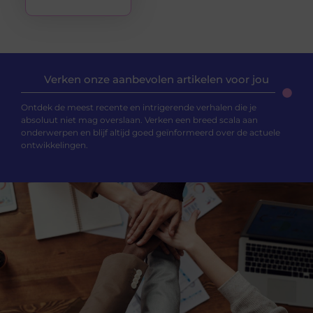
Verken onze aanbevolen artikelen voor jou
Ontdek de meest recente en intrigerende verhalen die je
absoluut niet mag overslaan. Verken een breed scala aan
onderwerpen en blijf altijd goed geïnformeerd over de actuele
ontwikkelingen.