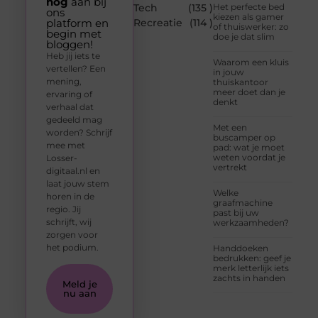
nog
aan bij
Tech
(135 )
Het perfecte bed
ons
kiezen als gamer
platform en
Recreatie
(114 )
of thuiswerker: zo
begin met
doe je dat slim
bloggen!
Heb jij iets te
Waarom een kluis
vertellen? Een
in jouw
mening,
thuiskantoor
meer doet dan je
ervaring of
denkt
verhaal dat
gedeeld mag
Met een
worden? Schrijf
buscamper op
mee met
pad: wat je moet
weten voordat je
Losser-
vertrekt
digitaal.nl en
laat jouw stem
Welke
horen in de
graafmachine
regio. Jij
past bij uw
schrijft, wij
werkzaamheden?
zorgen voor
het podium.
Handdoeken
bedrukken: geef je
merk letterlijk iets
zachts in handen
Meld je
nu aan