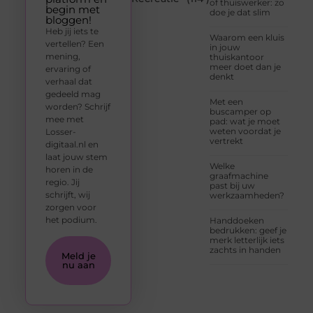
of thuiswerker: zo
begin met
doe je dat slim
bloggen!
Heb jij iets te
Waarom een kluis
vertellen? Een
in jouw
mening,
thuiskantoor
meer doet dan je
ervaring of
denkt
verhaal dat
gedeeld mag
Met een
worden? Schrijf
buscamper op
mee met
pad: wat je moet
weten voordat je
Losser-
vertrekt
digitaal.nl en
laat jouw stem
Welke
horen in de
graafmachine
regio. Jij
past bij uw
schrijft, wij
werkzaamheden?
zorgen voor
het podium.
Handdoeken
bedrukken: geef je
merk letterlijk iets
zachts in handen
Meld je
nu aan