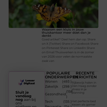
Waarom een kluis in jouw
thuiskantoor meer doet dan je
denkt
Goed artikel? Deel hem dan op: Share
on X (Twitter) Share on Facebook Share
on Pinterest Share on LinkedIn Share
on Email Thuiswerken is in de zomer
van 2026 voor velen de normaalste
zaak van
POPULAIRE
RECENTE
ONDERWERPEN
BERICHTEN
Wonen
(493 )
Rijbewijs halen in
Den Haag zonder
Zakelijk
(298 )
stress in je
(158
Sluit je
planning
Gezondheid
vandaag
)
nog
aan bij
Tech
(135 )
Het perfecte bed
ons
kiezen als gamer
platform en
Recreatie
(114 )