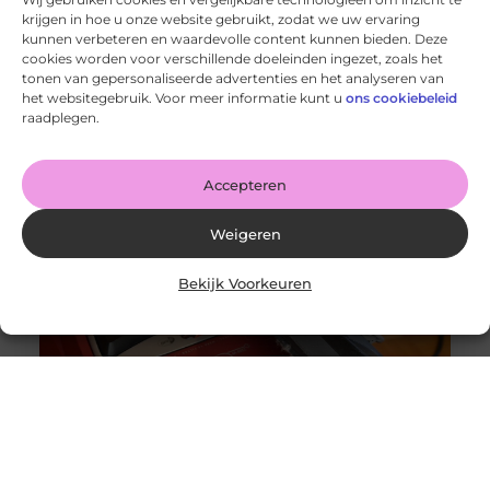
krijgen in hoe u onze website gebruikt, zodat we uw ervaring
kunnen verbeteren en waardevolle content kunnen bieden. Deze
cookies worden voor verschillende doeleinden ingezet, zoals het
tonen van gepersonaliseerde advertenties en het analyseren van
Wanneer schakel je een glaszetter in en wat kun je van
het websitegebruik. Voor meer informatie kunt u
ons cookiebeleid
hem verwachten?
raadplegen.
Goed artikel? Deel hem dan op: Share on X (Twitter)
Share on Facebook Share on Pinterest Share on
LinkedIn Share
Accepteren
Weigeren
Bekijk Voorkeuren
Originele vs. universele stofzuigerzakken: wat is beter?
Goed artikel? Deel hem dan op: Share on X (Twitter)