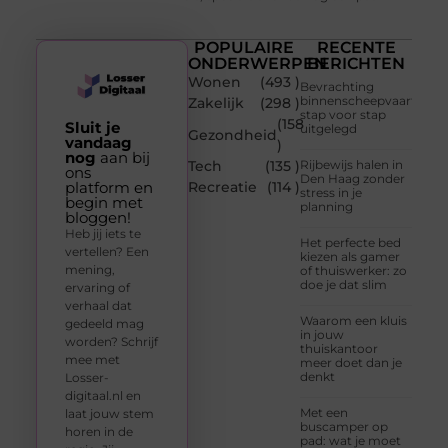
POPULAIRE
RECENTE
ONDERWERPEN
BERICHTEN
Wonen
(493 )
Bevrachting
binnenscheepvaart
Zakelijk
(298 )
stap voor stap
(158
Sluit je
uitgelegd
Gezondheid
vandaag
)
nog
aan bij
Tech
(135 )
Rijbewijs halen in
ons
Den Haag zonder
platform en
Recreatie
(114 )
stress in je
begin met
planning
bloggen!
Heb jij iets te
Het perfecte bed
vertellen? Een
kiezen als gamer
mening,
of thuiswerker: zo
doe je dat slim
ervaring of
verhaal dat
Waarom een kluis
gedeeld mag
in jouw
worden? Schrijf
thuiskantoor
mee met
meer doet dan je
denkt
Losser-
digitaal.nl en
Met een
laat jouw stem
buscamper op
horen in de
pad: wat je moet