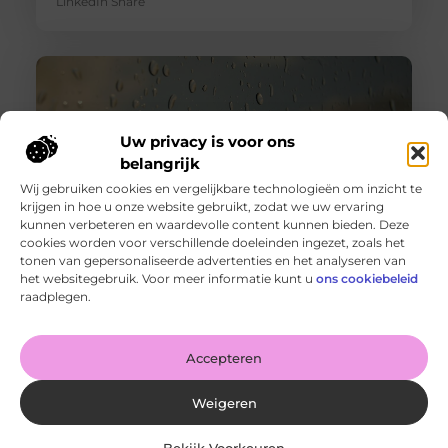
LinkedIn Share
Uw privacy is voor ons
belangrijk
Wij gebruiken cookies en vergelijkbare technologieën om inzicht te
krijgen in hoe u onze website gebruikt, zodat we uw ervaring
kunnen verbeteren en waardevolle content kunnen bieden. Deze
cookies worden voor verschillende doeleinden ingezet, zoals het
tonen van gepersonaliseerde advertenties en het analyseren van
Wanneer schakel je een glaszetter in en wat kun je van
het websitegebruik. Voor meer informatie kunt u
ons cookiebeleid
hem verwachten?
raadplegen.
Goed artikel? Deel hem dan op: Share on X (Twitter)
Share on Facebook Share on Pinterest Share on
LinkedIn Share
Accepteren
Weigeren
Bekijk Voorkeuren