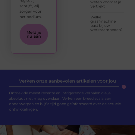
regio. Jij
weten voordat je
schrijft, wij
vertrekt
zorgen voor
het podium.
Welke
graafmachine
past bij uw
werkzaamheden?
Meld je
nu aan
Verken onze aanbevolen artikelen voor jou
Ontdek de meest recente en intrigerende verhalen die je
absoluut niet mag overslaan. Verken een breed scala aan
onderwerpen en blijf altijd goed geïnformeerd over de actuele
ontwikkelingen.