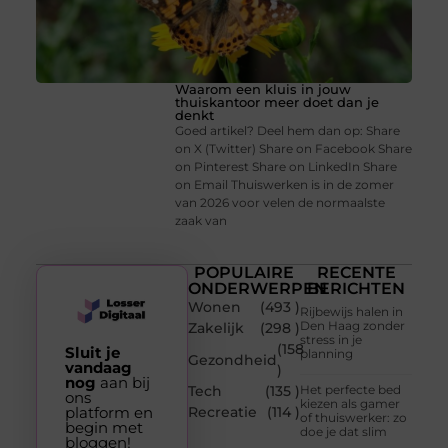
Waarom een kluis in jouw
thuiskantoor meer doet dan je
denkt
Goed artikel? Deel hem dan op: Share
on X (Twitter) Share on Facebook Share
on Pinterest Share on LinkedIn Share
on Email Thuiswerken is in de zomer
van 2026 voor velen de normaalste
zaak van
POPULAIRE
RECENTE
ONDERWERPEN
BERICHTEN
Wonen
(493 )
Rijbewijs halen in
Den Haag zonder
Zakelijk
(298 )
stress in je
(158
Sluit je
planning
Gezondheid
vandaag
)
nog
aan bij
Tech
(135 )
Het perfecte bed
ons
kiezen als gamer
platform en
Recreatie
(114 )
of thuiswerker: zo
begin met
doe je dat slim
bloggen!