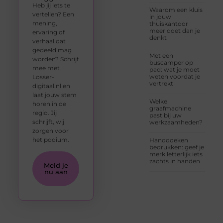
Heb jij iets te
Waarom een kluis
vertellen? Een
in jouw
mening,
thuiskantoor
meer doet dan je
ervaring of
denkt
verhaal dat
gedeeld mag
Met een
worden? Schrijf
buscamper op
mee met
pad: wat je moet
weten voordat je
Losser-
vertrekt
digitaal.nl en
laat jouw stem
Welke
horen in de
graafmachine
regio. Jij
past bij uw
schrijft, wij
werkzaamheden?
zorgen voor
het podium.
Handdoeken
bedrukken: geef je
merk letterlijk iets
zachts in handen
Meld je
nu aan