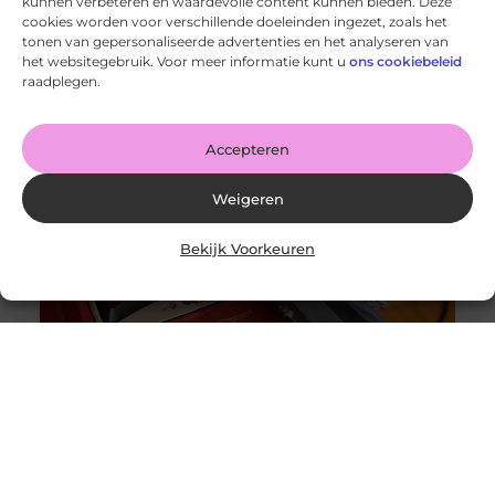
kunnen verbeteren en waardevolle content kunnen bieden. Deze
cookies worden voor verschillende doeleinden ingezet, zoals het
tonen van gepersonaliseerde advertenties en het analyseren van
Wanneer schakel je een glaszetter in en wat kun je van
het websitegebruik. Voor meer informatie kunt u
ons cookiebeleid
hem verwachten?
raadplegen.
Goed artikel? Deel hem dan op: Share on X (Twitter)
Share on Facebook Share on Pinterest Share on
LinkedIn Share
Accepteren
Weigeren
Bekijk Voorkeuren
Originele vs. universele stofzuigerzakken: wat is beter?
Goed artikel? Deel hem dan op: Share on X (Twitter)
Share on Facebook Share on Pinterest Share on
LinkedIn Share