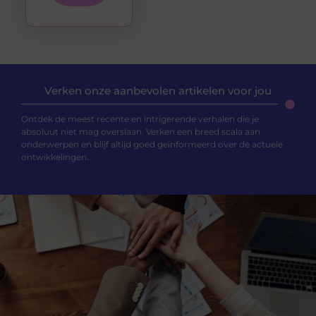
Verken onze aanbevolen artikelen voor jou
Ontdek de meest recente en intrigerende verhalen die je
absoluut niet mag overslaan. Verken een breed scala aan
onderwerpen en blijf altijd goed geïnformeerd over de actuele
ontwikkelingen.