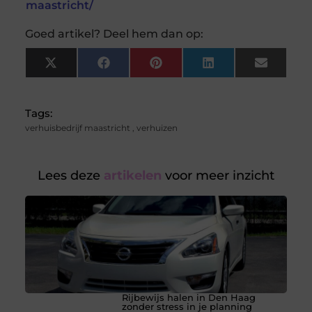
maastricht/
Goed artikel? Deel hem dan op:
X
Facebook
Pinterest
LinkedIn
Email
(Twitter)
Tags:
verhuisbedrijf maastricht
,
verhuizen
Lees deze
artikelen
voor meer inzicht
Rijbewijs halen in Den Haag
zonder stress in je planning