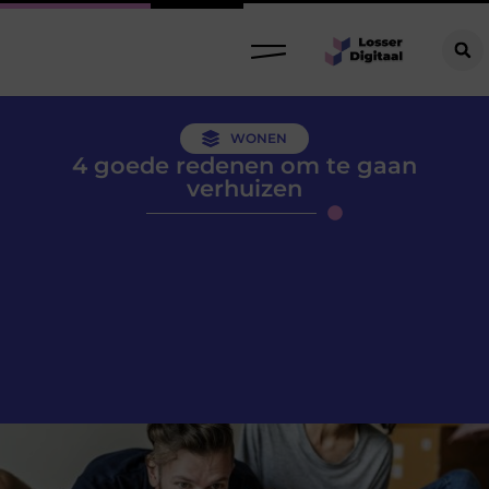
WONEN
4 goede redenen om te gaan
verhuizen