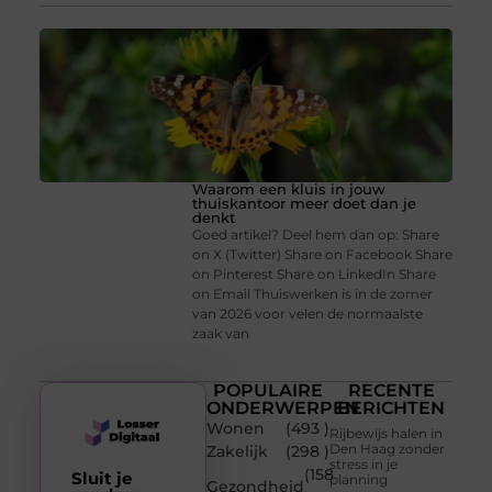
Waarom een kluis in jouw
thuiskantoor meer doet dan je
denkt
Goed artikel? Deel hem dan op: Share
on X (Twitter) Share on Facebook Share
on Pinterest Share on LinkedIn Share
on Email Thuiswerken is in de zomer
van 2026 voor velen de normaalste
zaak van
POPULAIRE
RECENTE
ONDERWERPEN
BERICHTEN
Wonen
(493 )
Rijbewijs halen in
Den Haag zonder
Zakelijk
(298 )
stress in je
(158
Sluit je
planning
Gezondheid