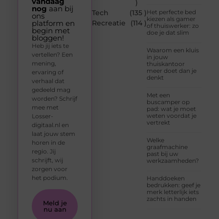
vandaag
)
nog
aan bij
Tech
(135 )
Het perfecte bed
ons
kiezen als gamer
platform en
Recreatie
(114 )
of thuiswerker: zo
begin met
doe je dat slim
bloggen!
Heb jij iets te
Waarom een kluis
vertellen? Een
in jouw
mening,
thuiskantoor
meer doet dan je
ervaring of
denkt
verhaal dat
gedeeld mag
Met een
worden? Schrijf
buscamper op
mee met
pad: wat je moet
weten voordat je
Losser-
vertrekt
digitaal.nl en
laat jouw stem
Welke
horen in de
graafmachine
regio. Jij
past bij uw
schrijft, wij
werkzaamheden?
zorgen voor
het podium.
Handdoeken
bedrukken: geef je
merk letterlijk iets
zachts in handen
Meld je
nu aan