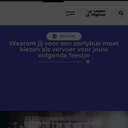
SOCIAAL
Waarom jij voor een partybus moet
kiezen als vervoer voor jouw
volgende feestje