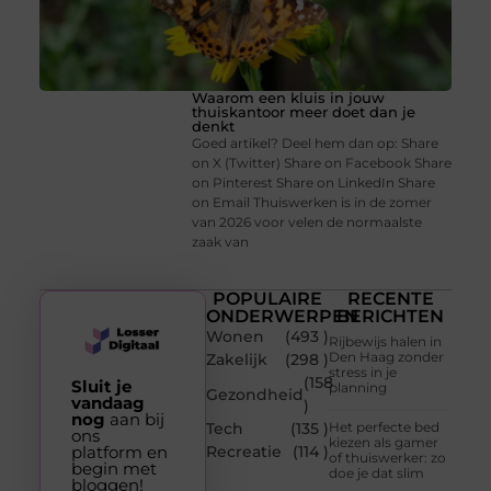
Waarom een kluis in jouw
thuiskantoor meer doet dan je
denkt
Goed artikel? Deel hem dan op: Share
on X (Twitter) Share on Facebook Share
on Pinterest Share on LinkedIn Share
on Email Thuiswerken is in de zomer
van 2026 voor velen de normaalste
zaak van
POPULAIRE
RECENTE
ONDERWERPEN
BERICHTEN
Wonen
(493 )
Rijbewijs halen in
Den Haag zonder
Zakelijk
(298 )
stress in je
(158
Sluit je
planning
Gezondheid
vandaag
)
nog
aan bij
Tech
(135 )
Het perfecte bed
ons
kiezen als gamer
platform en
Recreatie
(114 )
of thuiswerker: zo
begin met
doe je dat slim
bloggen!