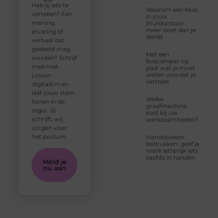
Heb jij iets te
Waarom een kluis
vertellen? Een
in jouw
mening,
thuiskantoor
meer doet dan je
ervaring of
denkt
verhaal dat
gedeeld mag
Met een
worden? Schrijf
buscamper op
mee met
pad: wat je moet
weten voordat je
Losser-
vertrekt
digitaal.nl en
laat jouw stem
Welke
horen in de
graafmachine
regio. Jij
past bij uw
schrijft, wij
werkzaamheden?
zorgen voor
het podium.
Handdoeken
bedrukken: geef je
merk letterlijk iets
zachts in handen
Meld je
nu aan