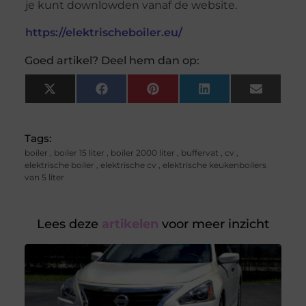
je kunt downlowden vanaf de website.
https://elektrischeboiler.eu/
Goed artikel? Deel hem dan op:
X
Facebook
Pinterest
LinkedIn
Email
(Twitter)
Tags:
boiler
,
boiler 15 liter
,
boiler 2000 liter
,
buffervat
,
cv
,
elektrische boiler
,
elektrische cv
,
elektrische keukenboilers
van 5 liter
Lees deze
artikelen
voor meer inzicht