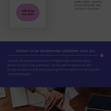
bedrukken: geef je
merk letterlijk iets
zachts in handen
Meld je
nu aan
Verken onze aanbevolen artikelen voor jou
Ontdek de meest recente en intrigerende verhalen die je
absoluut niet mag overslaan. Verken een breed scala aan
onderwerpen en blijf altijd goed geïnformeerd over de actuele
ontwikkelingen.