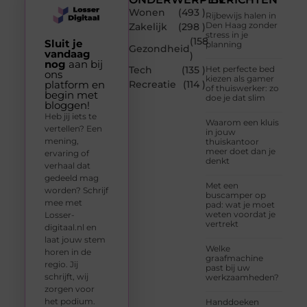
Wonen
(493 )
Rijbewijs halen in
Den Haag zonder
Zakelijk
(298 )
stress in je
(158
Sluit je
planning
Gezondheid
vandaag
)
nog
aan bij
Tech
(135 )
Het perfecte bed
ons
kiezen als gamer
platform en
Recreatie
(114 )
of thuiswerker: zo
begin met
doe je dat slim
bloggen!
Heb jij iets te
Waarom een kluis
vertellen? Een
in jouw
mening,
thuiskantoor
meer doet dan je
ervaring of
denkt
verhaal dat
gedeeld mag
Met een
worden? Schrijf
buscamper op
mee met
pad: wat je moet
weten voordat je
Losser-
vertrekt
digitaal.nl en
laat jouw stem
Welke
horen in de
graafmachine
regio. Jij
past bij uw
schrijft, wij
werkzaamheden?
zorgen voor
het podium.
Handdoeken