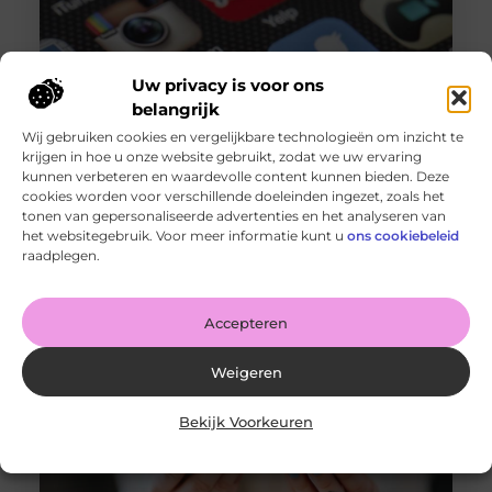
Uw privacy is voor ons
belangrijk
Wij gebruiken cookies en vergelijkbare technologieën om inzicht te
krijgen in hoe u onze website gebruikt, zodat we uw ervaring
kunnen verbeteren en waardevolle content kunnen bieden. Deze
cookies worden voor verschillende doeleinden ingezet, zoals het
Instagram volgers kopen: Tips voor succes
tonen van gepersonaliseerde advertenties en het analyseren van
Goed artikel? Deel hem dan op: Share on X (Twitter)
het websitegebruik. Voor meer informatie kunt u
ons cookiebeleid
Share on Facebook Share on Pinterest Share on
raadplegen.
LinkedIn Share
Accepteren
Weigeren
Bekijk Voorkeuren