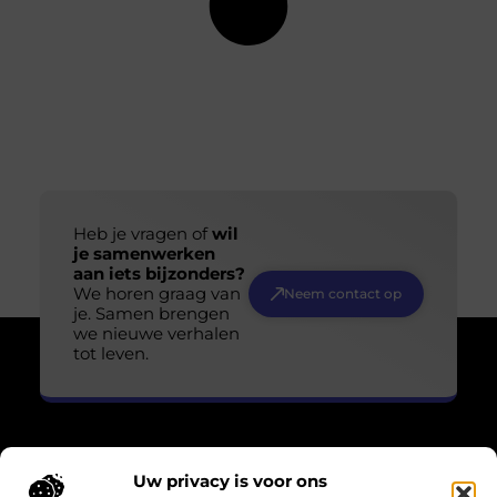
Heb je vragen of
wil
je samenwerken
aan iets bijzonders?
We horen graag van
Neem contact op
je. Samen brengen
we nieuwe verhalen
tot leven.
Uw privacy is voor ons
Over Losser Digitaal