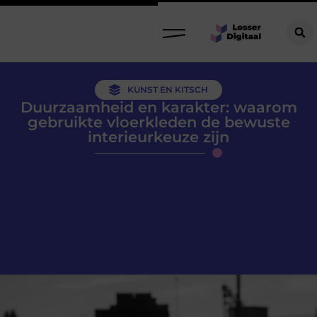
KUNST EN KITSCH
Duurzaamheid en karakter: waarom
gebruikte vloerkleden de bewuste
interieurkeuze zijn