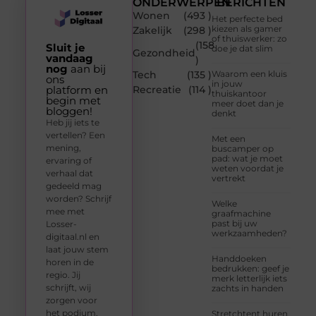
ONDERWERPEN
BERICHTEN
Wonen
(493 )
Het perfecte bed
kiezen als gamer
Zakelijk
(298 )
of thuiswerker: zo
(158
Sluit je
doe je dat slim
Gezondheid
vandaag
)
nog
aan bij
Tech
(135 )
Waarom een kluis
ons
in jouw
platform en
Recreatie
(114 )
thuiskantoor
begin met
meer doet dan je
bloggen!
denkt
Heb jij iets te
vertellen? Een
Met een
mening,
buscamper op
pad: wat je moet
ervaring of
weten voordat je
verhaal dat
vertrekt
gedeeld mag
worden? Schrijf
Welke
mee met
graafmachine
past bij uw
Losser-
werkzaamheden?
digitaal.nl en
laat jouw stem
Handdoeken
horen in de
bedrukken: geef je
regio. Jij
merk letterlijk iets
schrijft, wij
zachts in handen
zorgen voor
het podium.
Stretchtent huren