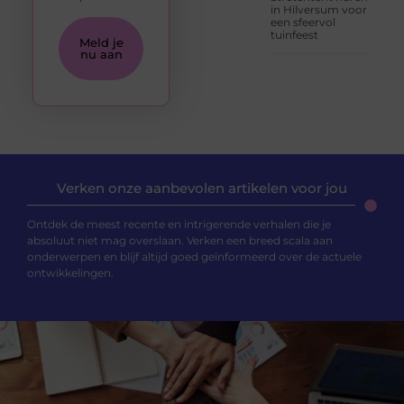
in Hilversum voor
een sfeervol
tuinfeest
Meld je
nu aan
Verken onze aanbevolen artikelen voor jou
Ontdek de meest recente en intrigerende verhalen die je
absoluut niet mag overslaan. Verken een breed scala aan
onderwerpen en blijf altijd goed geïnformeerd over de actuele
ontwikkelingen.