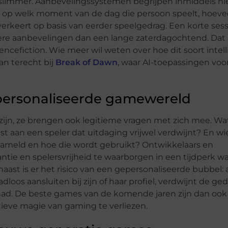
slimmer. Aanbevelingssystemen begrijpen inmiddels ni
 op welk moment van de dag die persoon speelt, hoevee
rkeert op basis van eerder speelgedrag. Een korte sess
re aanbevelingen dan een lange zaterdagochtend. Dat
encefiction. Wie meer wil weten over hoe dit soort intel
n terecht bij
Break of Dawn
, waar AI-toepassingen voo
personaliseerde gamewereld
zijn, ze brengen ook legitieme vragen met zich mee. Wa
t aan een speler dat uitdaging vrijwel verdwijnt? En wi
zameld en hoe die wordt gebruikt? Ontwikkelaars en
tie en spelersvrijheid te waarborgen in een tijdperk wa
st is er het risico van een gepersonaliseerde bubbel: a
dloos aansluiten bij zijn of haar profiel, verdwijnt de ge
had. De beste games van de komende jaren zijn dan ook
tieve magie van gaming te verliezen.