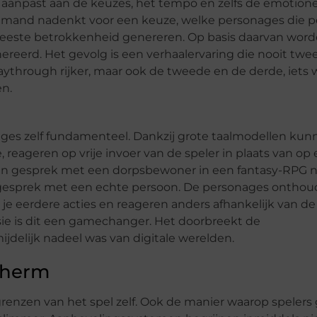
ch aanpast aan de keuzes, het tempo en zelfs de emotion
g iemand nadenkt voor een keuze, welke personages die 
este betrokkenheid genereren. Op basis daarvan wor
eerd. Het gevolg is een verhaalervaring die nooit twe
laythrough rijker, maar ook de tweede en de derde, iets 
en.
ages zelf fundamenteel. Dankzij grote taalmodellen kun
 reageren op vrije invoer van de speler in plaats van op
 een gesprek met een dorpsbewoner in een fantasy-RPG n
 gesprek met een echte persoon. De personages ontho
 je eerdere acties en reageren anders afhankelijk van de
ie is dit een gamechanger. Het doorbreekt de
jdelijk nadeel was van digitale werelden.
scherm
 grenzen van het spel zelf. Ook de manier waarop speler