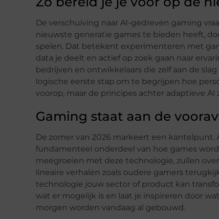
Zo bereid je je voor op de 
De verschuiving naar AI-gedreven gaming vraagt
nieuwste generatie games te bieden heeft, do
spelen. Dat betekent experimenteren met gam
data je deelt en actief op zoek gaan naar ervar
bedrijven en ontwikkelaars die zelf aan de sla
logische eerste stap om te begrijpen hoe perso
voorop, maar de principes achter adaptieve AI 
Gaming staat aan de voorav
De zomer van 2026 markeert een kantelpunt. A
fundamenteel onderdeel van hoe games worden
meegroeien met deze technologie, zullen over 
lineaire verhalen zoals oudere gamers terugkijk
technologie jouw sector of product kan trans
wat er mogelijk is en laat je inspireren door w
morgen worden vandaag al gebouwd.