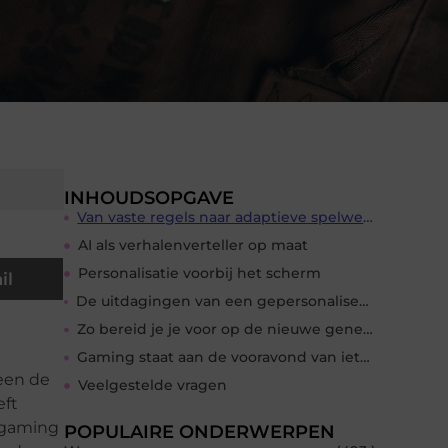
INHOUDSOPGAVE
Van vaste regels naar adaptieve spelwerelden
AI als verhalenverteller op maat
Personalisatie voorbij het scherm
il
De uitdagingen van een gepersonaliseerde gamewereld
Zo bereid je je voor op de nieuwe generatie games
Gaming staat aan de vooravond van iets groots
leen de
Veelgestelde vragen
eft
 gaming
POPULAIRE ONDERWERPEN