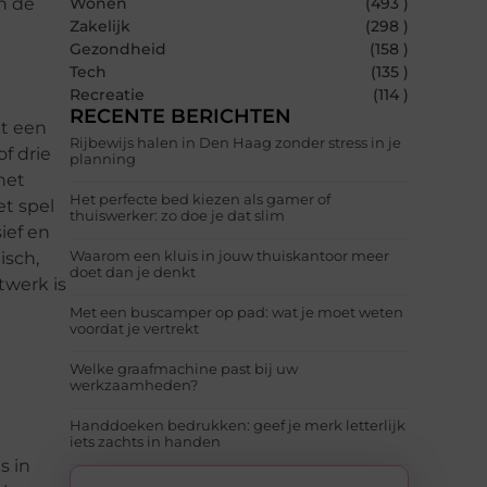
n de
Wonen
(493 )
Zakelijk
(298 )
Gezondheid
(158 )
Tech
(135 )
Recreatie
(114 )
RECENTE BERICHTEN
pt een
Rijbewijs halen in Den Haag zonder stress in je
f drie
planning
het
Het perfecte bed kiezen als gamer of
et spel
thuiswerker: zo doe je dat slim
ief en
Waarom een kluis in jouw thuiskantoor meer
isch,
doet dan je denkt
twerk is
Met een buscamper op pad: wat je moet weten
voordat je vertrekt
Welke graafmachine past bij uw
werkzaamheden?
Handdoeken bedrukken: geef je merk letterlijk
iets zachts in handen
s in