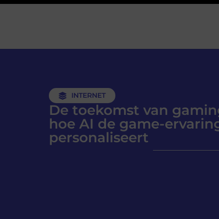
INTERNET
De toekomst van gamin
hoe AI de game-ervarin
personaliseert