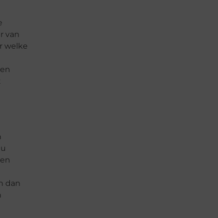
e
r van
r welke
en
t
n
nu
 en
en dan
n