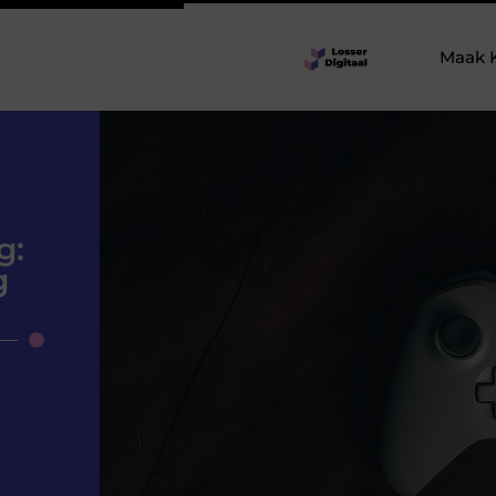
Maak 
g:
g