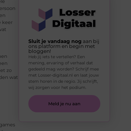
ele
persoon
den
e keer
wat
Sluit je vandaag nog
aan bij
ons platform en begin met
bloggen!
nen
Heb jij iets te vertellen? Een
mening, ervaring of verhaal dat
 een
gedeeld mag worden? Schrijf mee
et zo
met Losser-digitaal.nl en laat jouw
uden wat
stem horen in de regio. Jij schrijft,
wij zorgen voor het podium.
Meld je nu aan
s games