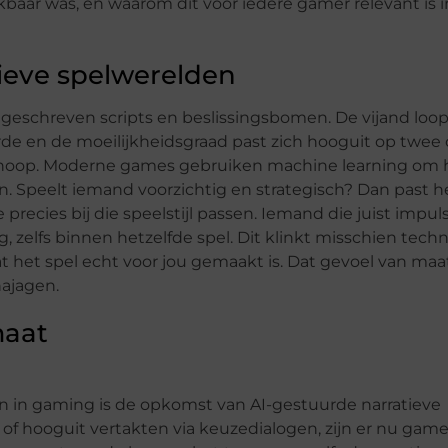
baar was, en waarom dit voor iedere gamer relevant is i
ieve spelwerelden
 geschreven scripts en beslissingsbomen. De vijand loo
rde en de moeilijkheidsgraad past zich hooguit op twee o
verhoop. Moderne games gebruiken machine learning om 
en. Speelt iemand voorzichtig en strategisch? Dan past h
precies bij die speelstijl passen. Iemand die juist impuls
, zelfs binnen hetzelfde spel. Dit klinkt misschien techn
at het spel echt voor jou gemaakt is. Dat gevoel van maa
najagen.
maat
in gaming is de opkomst van AI-gestuurde narratieve
of hooguit vertakten via keuzedialogen, zijn er nu game