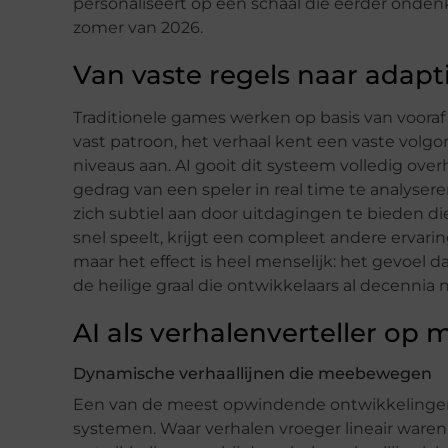
personaliseert op een schaal die eerder ondenk
zomer van 2026.
Van vaste regels naar adapt
Traditionele games werken op basis van vooraf
vast patroon, het verhaal kent een vaste volgo
niveaus aan. AI gooit dit systeem volledig o
gedrag van een speler in real time te analyser
zich subtiel aan door uitdagingen te bieden die 
snel speelt, krijgt een compleet andere ervaring
maar het effect is heel menselijk: het gevoel d
de heilige graal die ontwikkelaars al decennia 
AI als verhalenverteller op 
Dynamische verhaallijnen die meebewegen
Een van de meest opwindende ontwikkelingen 
systemen. Waar verhalen vroeger lineair waren 