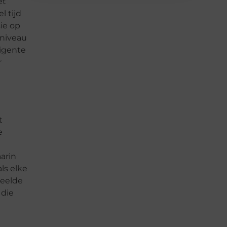
et
l tijd
ie op
 niveau
ligente
r
t
e
arin
ls elke
deelde
 die