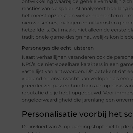
ontwikkeling waarbij de gehele verhaallijn zi
reacties van de speler. AI analyseert hoe lan
het meest opzoekt en welke momenten de me
nieuwe scènes, dialogen en uitkomsten gegener
hetzelfde is. Dat maakt niet alleen de eerste p
traditionele game-design nauwelijks kon bied
Personages die echt luisteren
Naast verhaallijnen veranderen ook de person
NPC’s, de niet-speelbare karakters in een game,
vaste lijst van antwoorden. Dit betekent dat
vloeiend en onverwacht kan verlopen als een
je eerder zei, passen hun toon aan op basis van
reputatie die je hebt opgebouwd. Voor immers
ongeloofwaardigheid die jarenlang een onvermi
Personalisatie voorbij het 
De invloed van AI op gaming stopt niet bij de