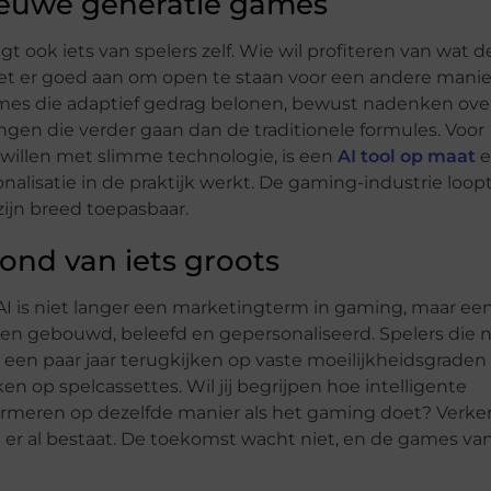
nieuwe generatie games
 ook iets van spelers zelf. Wie wil profiteren van wat d
et er goed aan om open te staan voor een andere manie
es die adaptief gedrag belonen, bewust nadenken ove
ingen die verder gaan dan de traditionele formules. Voor
g willen met slimme technologie, is een
AI tool op maat
e
nalisatie in de praktijk werkt. De gaming-industrie loop
zijn breed toepasbaar.
ond van iets groots
I is niet langer een marketingterm in gaming, maar ee
 gebouwd, beleefd en gepersonaliseerd. Spelers die 
een paar jaar terugkijken op vaste moeilijkheidsgraden
en op spelcassettes. Wil jij begrijpen hoe intelligente
formeren op dezelfde manier als het gaming doet? Verk
at er al bestaat. De toekomst wacht niet, en de games va