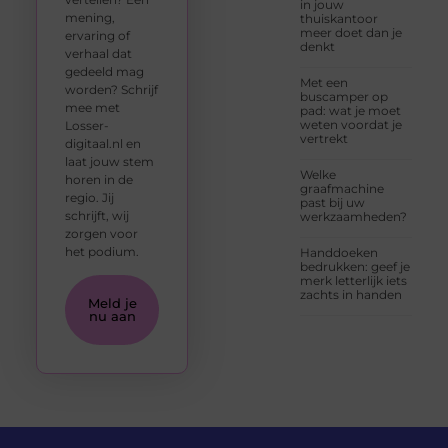
in jouw
mening,
thuiskantoor
meer doet dan je
ervaring of
denkt
verhaal dat
gedeeld mag
Met een
worden? Schrijf
buscamper op
mee met
pad: wat je moet
weten voordat je
Losser-
vertrekt
digitaal.nl en
laat jouw stem
Welke
horen in de
graafmachine
regio. Jij
past bij uw
schrijft, wij
werkzaamheden?
zorgen voor
het podium.
Handdoeken
bedrukken: geef je
merk letterlijk iets
zachts in handen
Meld je
nu aan