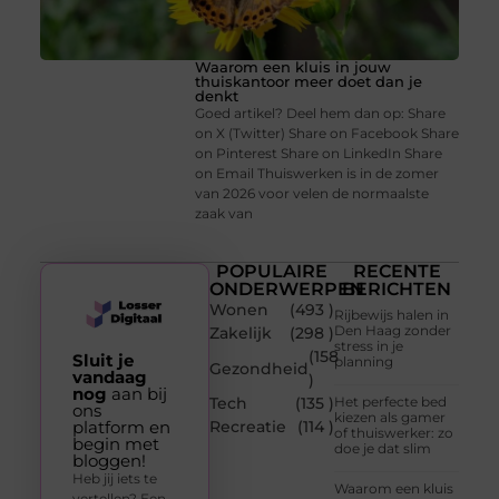
Waarom een kluis in jouw
thuiskantoor meer doet dan je
denkt
Goed artikel? Deel hem dan op: Share
on X (Twitter) Share on Facebook Share
on Pinterest Share on LinkedIn Share
on Email Thuiswerken is in de zomer
van 2026 voor velen de normaalste
zaak van
POPULAIRE
RECENTE
ONDERWERPEN
BERICHTEN
Wonen
(493 )
Rijbewijs halen in
Den Haag zonder
Zakelijk
(298 )
stress in je
(158
Sluit je
planning
Gezondheid
vandaag
)
nog
aan bij
Tech
(135 )
Het perfecte bed
ons
kiezen als gamer
platform en
Recreatie
(114 )
of thuiswerker: zo
begin met
doe je dat slim
bloggen!
Heb jij iets te
Waarom een kluis
vertellen? Een