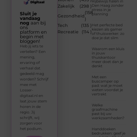
Rijbewijs halen in
Den Haag zonder
Zakelijk
(298 )
stress in je
(158
Sluit je
planning
Gezondheid
vandaag
)
nog
aan bij
Tech
(135 )
Het perfecte bed
ons
kiezen als gamer
platform en
Recreatie
(114 )
of thuiswerker: zo
begin met
doe je dat slim
bloggen!
Heb jij iets te
Waarom een kluis
vertellen? Een
in jouw
mening,
thuiskantoor
meer doet dan je
ervaring of
denkt
verhaal dat
gedeeld mag
Met een
worden? Schrijf
buscamper op
mee met
pad: wat je moet
weten voordat je
Losser-
vertrekt
digitaal.nl en
laat jouw stem
Welke
horen in de
graafmachine
regio. Jij
past bij uw
schrijft, wij
werkzaamheden?
zorgen voor
het podium.
Handdoeken
bedrukken: geef je