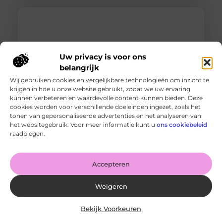
Uw privacy is voor ons
belangrijk
Wij gebruiken cookies en vergelijkbare technologieën om inzicht te
krijgen in hoe u onze website gebruikt, zodat we uw ervaring
kunnen verbeteren en waardevolle content kunnen bieden. Deze
cookies worden voor verschillende doeleinden ingezet, zoals het
Dakgoot vernieuwen: wanneer is het tijd voor actie?
tonen van gepersonaliseerde advertenties en het analyseren van
Goed artikel? Deel hem dan op: Share on X (Twitter)
het websitegebruik. Voor meer informatie kunt u
ons cookiebeleid
Share on Facebook Share on Pinterest Share on
raadplegen.
LinkedIn Share
Accepteren
Weigeren
Bekijk Voorkeuren