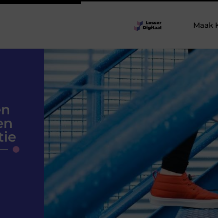
Maak 
en
en
tie