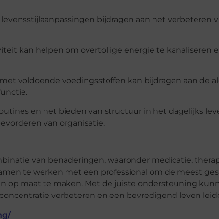
levensstijlaanpassingen bijdragen aan het verbeteren 
teit kan helpen om overtollige energie te kanaliseren 
met voldoende voedingsstoffen kan bijdragen aan de a
functie.
routines en het bieden van structuur in het dagelijks le
evorderen van organisatie.
binatie van benaderingen, waaronder medicatie, therap
m samen te werken met een professional om de meest ges
lan op maat te maken. Met de juiste ondersteuning kun
ncentratie verbeteren en een bevredigend leven leid
ng/