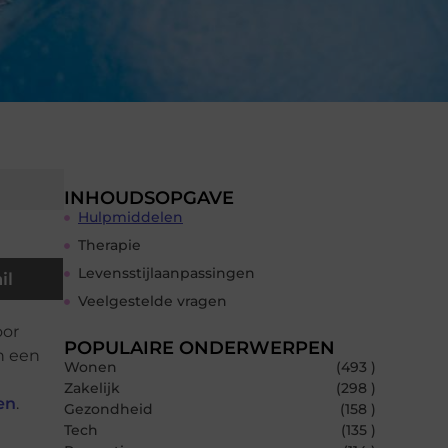
INHOUDSOPGAVE
Hulpmiddelen
Therapie
Levensstijlaanpassingen
il
Veelgestelde vragen
oor
POPULAIRE ONDERWERPEN
n een
Wonen
(493 )
Zakelijk
(298 )
en
.
Gezondheid
(158 )
Tech
(135 )