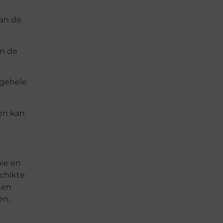
van de
en de
lgehele
ven kan
ie en
chikte
nen
en.