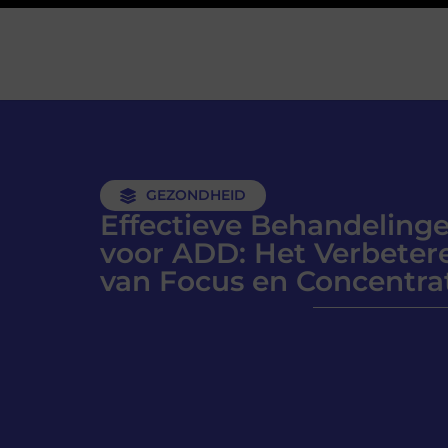
GEZONDHEID
Effectieve Behandeling
voor ADD: Het Verbeter
van Focus en Concentra