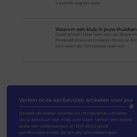
’s avonds nog een paar
Waarom een kluis in jouw thuiskan
Goed artikel? Deel hem dan op: Share on
Pinterest Share on LinkedIn Share on Em
voor velen de normaalste zaak van
Verken onze aanbevolen artikelen voor jou
Ontdek de meest recente en intrigerende verhalen
die je absoluut niet mag overslaan. Verken een breed
scala aan onderwerpen en blijf altijd goed
geïnformeerd over de actuele ontwikkelingen.