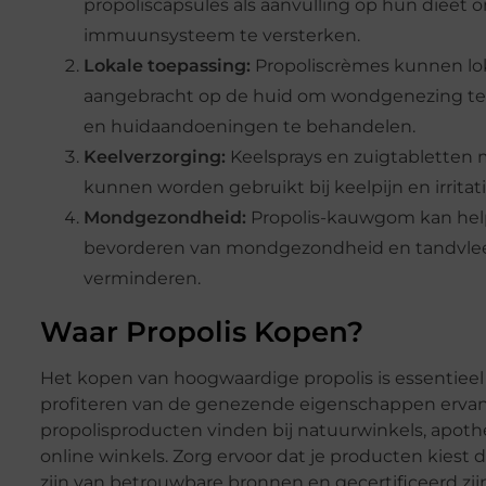
propoliscapsules als aanvulling op hun dieet
immuunsysteem te versterken.
Lokale toepassing:
Propoliscrèmes kunnen lo
aangebracht op de huid om wondgenezing te
en huidaandoeningen te behandelen.
Keelverzorging:
Keelsprays en zuigtabletten 
kunnen worden gebruikt bij keelpijn en irritati
Mondgezondheid:
Propolis-kauwgom kan help
bevorderen van mondgezondheid en tandvl
verminderen.
Waar Propolis Kopen?
Het kopen van hoogwaardige propolis is essentieel
profiteren van de genezende eigenschappen ervan
propolisproducten vinden bij natuurwinkels, apot
online winkels. Zorg ervoor dat je producten kiest 
zijn van betrouwbare bronnen en gecertificeerd zijn