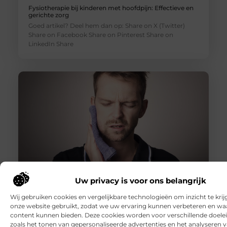
Fysiotherapie bij kinderen met hoofdpijn: Effectieve en
gerichte zorg
Goed artikel? Deel hem dan op: Share on X (Twitter)
Share on Facebook Share on Pinterest Share on
LinkedIn Share
Uw privacy is voor ons belangrijk
TMD-klachten en Orofaciale Therapie: Effectieve
Behandeling voor Kaakproblemen
Wij gebruiken cookies en vergelijkbare technologieën om inzicht te krij
Goed artikel? Deel hem dan op: Share on X (Twitter)
onze website gebruikt, zodat we uw ervaring kunnen verbeteren en wa
Share on Facebook Share on Pinterest Share on
content kunnen bieden. Deze cookies worden voor verschillende doelei
LinkedIn Share
zoals het tonen van gepersonaliseerde advertenties en het analyseren 