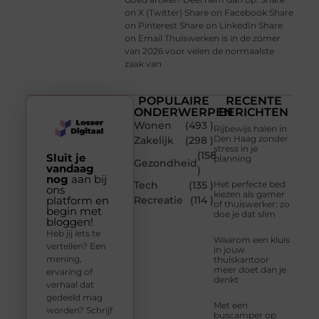
on X (Twitter) Share on Facebook Share
on Pinterest Share on LinkedIn Share
on Email Thuiswerken is in de zomer
van 2026 voor velen de normaalste
zaak van
POPULAIRE
RECENTE
ONDERWERPEN
BERICHTEN
Wonen
(493 )
Rijbewijs halen in
Den Haag zonder
Zakelijk
(298 )
stress in je
(158
Sluit je
planning
Gezondheid
vandaag
)
nog
aan bij
Tech
(135 )
Het perfecte bed
ons
kiezen als gamer
platform en
Recreatie
(114 )
of thuiswerker: zo
begin met
doe je dat slim
bloggen!
Heb jij iets te
Waarom een kluis
vertellen? Een
in jouw
mening,
thuiskantoor
meer doet dan je
ervaring of
denkt
verhaal dat
gedeeld mag
Met een
worden? Schrijf
buscamper op