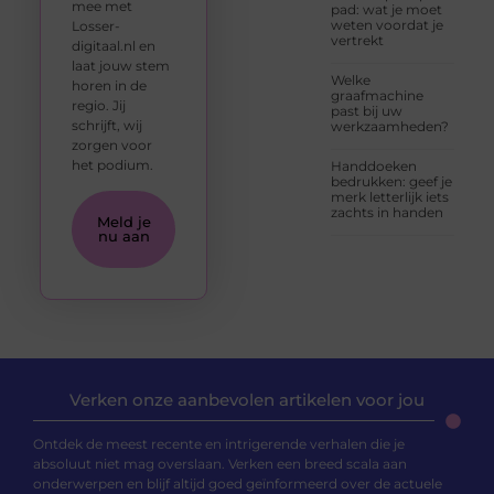
mee met
pad: wat je moet
weten voordat je
Losser-
vertrekt
digitaal.nl en
laat jouw stem
Welke
horen in de
graafmachine
regio. Jij
past bij uw
schrijft, wij
werkzaamheden?
zorgen voor
het podium.
Handdoeken
bedrukken: geef je
merk letterlijk iets
zachts in handen
Meld je
nu aan
Verken onze aanbevolen artikelen voor jou
Ontdek de meest recente en intrigerende verhalen die je
absoluut niet mag overslaan. Verken een breed scala aan
onderwerpen en blijf altijd goed geïnformeerd over de actuele