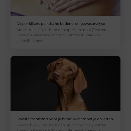
Dieper kijken: praktische bodem- en gewasanalyse
Goed artikel? Deel hem dan op: Share on X (Twitter)
Share on Facebook Share on Pinterest Share on
LinkedIn Share
Kwaliteitscomfort voor je hond: waar moet je op letten?
Goed artikel? Deel hem dan op: Share on X (Twitter)
Share on Facebook Share on Pinterest Share on