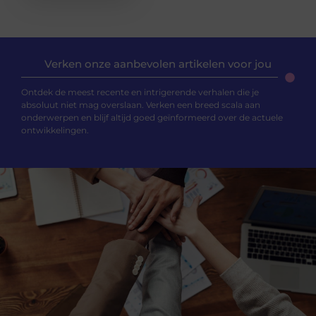
Verken onze aanbevolen artikelen voor jou
Ontdek de meest recente en intrigerende verhalen die je
absoluut niet mag overslaan. Verken een breed scala aan
onderwerpen en blijf altijd goed geïnformeerd over de actuele
ontwikkelingen.