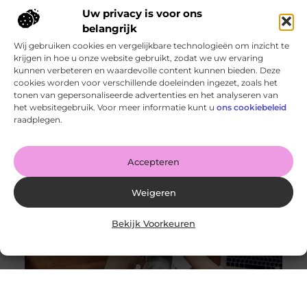
Uw privacy is voor ons
belangrijk
Wij gebruiken cookies en vergelijkbare technologieën om inzicht te
krijgen in hoe u onze website gebruikt, zodat we uw ervaring
kunnen verbeteren en waardevolle content kunnen bieden. Deze
cookies worden voor verschillende doeleinden ingezet, zoals het
Kwaliteitscomfort voor je hond: waar moet je op letten?
tonen van gepersonaliseerde advertenties en het analyseren van
Goed artikel? Deel hem dan op: Share on X (Twitter)
het websitegebruik. Voor meer informatie kunt u
ons cookiebeleid
Share on Facebook Share on Pinterest Share on
raadplegen.
LinkedIn Share
Accepteren
Weigeren
Bekijk Voorkeuren