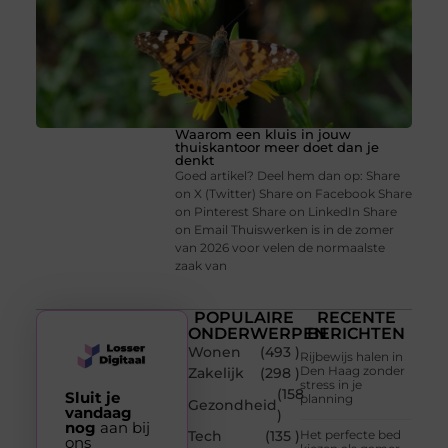
Waarom een kluis in jouw
thuiskantoor meer doet dan je
denkt
Goed artikel? Deel hem dan op: Share
on X (Twitter) Share on Facebook Share
on Pinterest Share on LinkedIn Share
on Email Thuiswerken is in de zomer
van 2026 voor velen de normaalste
zaak van
POPULAIRE
RECENTE
ONDERWERPEN
BERICHTEN
Wonen
(493 )
Rijbewijs halen in
Den Haag zonder
Zakelijk
(298 )
stress in je
(158
Sluit je
planning
Gezondheid
vandaag
)
nog
aan bij
Tech
(135 )
Het perfecte bed
ons