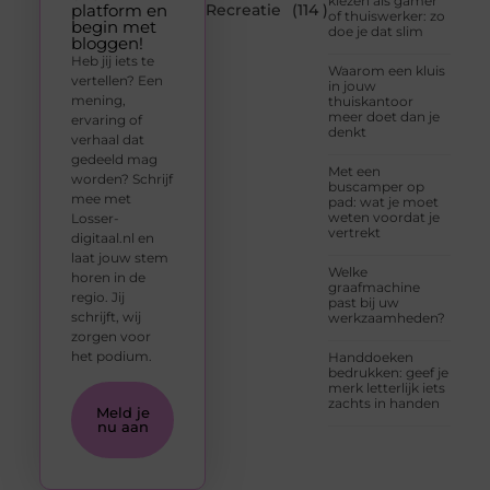
kiezen als gamer
platform en
Recreatie
(114 )
of thuiswerker: zo
begin met
doe je dat slim
bloggen!
Heb jij iets te
Waarom een kluis
vertellen? Een
in jouw
mening,
thuiskantoor
meer doet dan je
ervaring of
denkt
verhaal dat
gedeeld mag
Met een
worden? Schrijf
buscamper op
mee met
pad: wat je moet
weten voordat je
Losser-
vertrekt
digitaal.nl en
laat jouw stem
Welke
horen in de
graafmachine
regio. Jij
past bij uw
schrijft, wij
werkzaamheden?
zorgen voor
het podium.
Handdoeken
bedrukken: geef je
merk letterlijk iets
zachts in handen
Meld je
nu aan