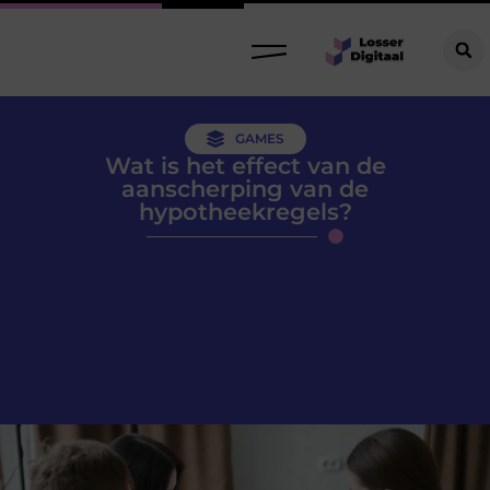
GAMES
Wat is het effect van de
aanscherping van de
hypotheekregels?