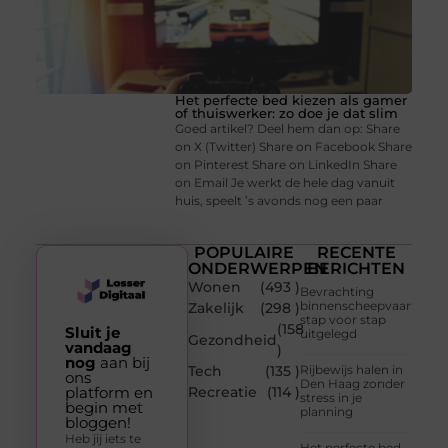
Het perfecte bed kiezen als gamer
of thuiswerker: zo doe je dat slim
Goed artikel? Deel hem dan op: Share
on X (Twitter) Share on Facebook Share
on Pinterest Share on LinkedIn Share
on Email Je werkt de hele dag vanuit
huis, speelt ’s avonds nog een paar
POPULAIRE
RECENTE
ONDERWERPEN
BERICHTEN
Wonen
(493 )
Bevrachting
binnenscheepvaart
Zakelijk
(298 )
stap voor stap
(158
Sluit je
uitgelegd
Gezondheid
vandaag
)
nog
aan bij
Tech
(135 )
Rijbewijs halen in
ons
Den Haag zonder
platform en
Recreatie
(114 )
stress in je
begin met
planning
bloggen!
Heb jij iets te
Het perfecte bed