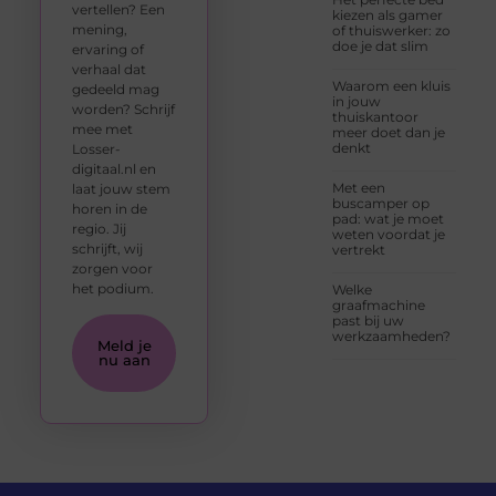
vertellen? Een
kiezen als gamer
mening,
of thuiswerker: zo
doe je dat slim
ervaring of
verhaal dat
Waarom een kluis
gedeeld mag
in jouw
worden? Schrijf
thuiskantoor
mee met
meer doet dan je
denkt
Losser-
digitaal.nl en
Met een
laat jouw stem
buscamper op
horen in de
pad: wat je moet
regio. Jij
weten voordat je
schrijft, wij
vertrekt
zorgen voor
het podium.
Welke
graafmachine
past bij uw
werkzaamheden?
Meld je
nu aan