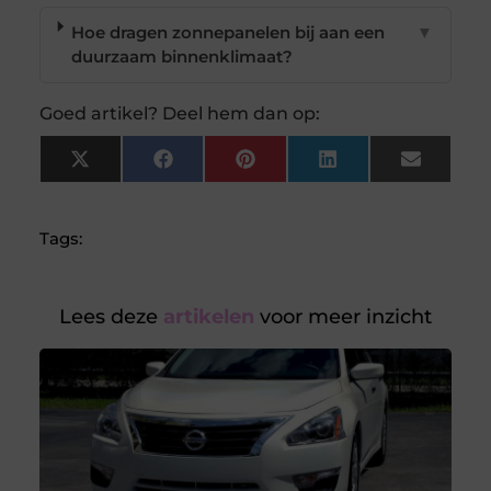
Hoe dragen zonnepanelen bij aan een
▼
duurzaam binnenklimaat?
Goed artikel? Deel hem dan op:
X
Facebook
Pinterest
LinkedIn
Email
(Twitter)
Tags:
Lees deze
artikelen
voor meer inzicht