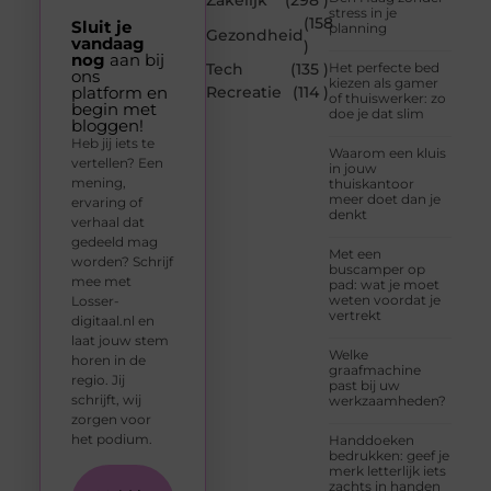
Zakelijk
(298 )
stress in je
(158
Sluit je
planning
Gezondheid
vandaag
)
nog
aan bij
Tech
(135 )
Het perfecte bed
ons
kiezen als gamer
platform en
Recreatie
(114 )
of thuiswerker: zo
begin met
doe je dat slim
bloggen!
Heb jij iets te
Waarom een kluis
vertellen? Een
in jouw
mening,
thuiskantoor
meer doet dan je
ervaring of
denkt
verhaal dat
gedeeld mag
Met een
worden? Schrijf
buscamper op
mee met
pad: wat je moet
weten voordat je
Losser-
vertrekt
digitaal.nl en
laat jouw stem
Welke
horen in de
graafmachine
regio. Jij
past bij uw
schrijft, wij
werkzaamheden?
zorgen voor
het podium.
Handdoeken
bedrukken: geef je
merk letterlijk iets
zachts in handen