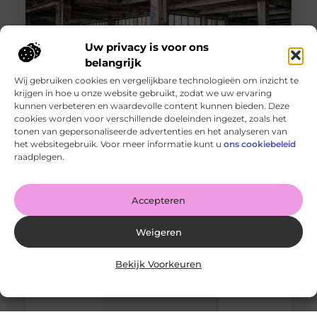
Uw privacy is voor ons
belangrijk
Wij gebruiken cookies en vergelijkbare technologieën om inzicht te
krijgen in hoe u onze website gebruikt, zodat we uw ervaring
kunnen verbeteren en waardevolle content kunnen bieden. Deze
cookies worden voor verschillende doeleinden ingezet, zoals het
Snelle gids voor het kiezen van de perfecte tegel voor
jouw ruimte
tonen van gepersonaliseerde advertenties en het analyseren van
Goed artikel? Deel hem dan op: Share on X (Twitter)
het websitegebruik. Voor meer informatie kunt u
ons cookiebeleid
Share on Facebook Share on Pinterest Share on
raadplegen.
LinkedIn Share
Accepteren
Weigeren
Bekijk Voorkeuren