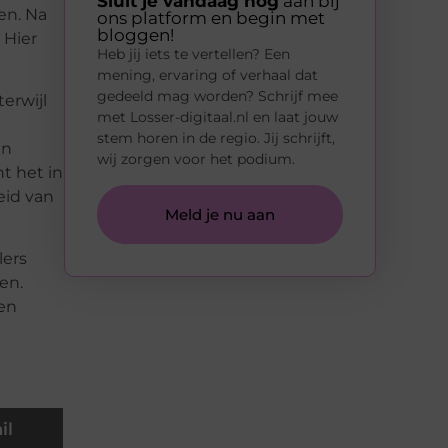
Sluit je vandaag nog
aan bij
en. Na
ons platform en begin met
bloggen!
 Hier
Heb jij iets te vertellen? Een
mening, ervaring of verhaal dat
gedeeld mag worden? Schrijf mee
erwijl
met Losser-digitaal.nl en laat jouw
stem horen in de regio. Jij schrijft,
in
wij zorgen voor het podium.
t het in
eid van
Meld je nu aan
lers
en.
ten
il