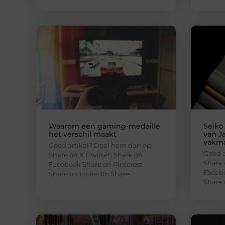
Waarom een gaming-medaille
Seiko
het verschil maakt
van J
vakm
Goed artikel? Deel hem dan op:
Goed a
Share on X (Twitter) Share on
Share 
Facebook Share on Pinterest
Facebo
Share on LinkedIn Share
Share 