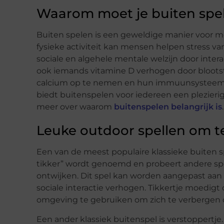
Waarom moet je buiten spe
Buiten spelen is een geweldige manier voor men
fysieke activiteit kan mensen helpen stress va
sociale en algehele mentale welzijn door int
ook iemands vitamine D verhogen door blootste
calcium op te nemen en hun immuunsysteem ve
biedt buitenspelen voor iedereen een plezierig
meer over waarom
buitenspelen belangrijk is
.
Leuke outdoor spellen om t
Een van de meest populaire klassieke buiten spe
tikker” wordt genoemd en probeert andere spe
ontwijken. Dit spel kan worden aangepast aan el
sociale interactie verhogen. Tikkertje moedigt o
omgeving te gebruiken om zich te verbergen of t
Een ander klassiek buitenspel is verstoppertje. 