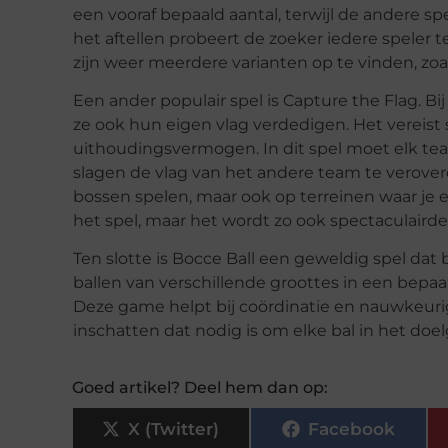
een vooraf bepaald aantal, terwijl de andere s
het aftellen probeert de zoeker iedere speler t
zijn weer meerdere varianten op te vinden, zoal
Een ander populair spel is Capture the Flag. Bi
ze ook hun eigen vlag verdedigen. Het vereist 
uithoudingsvermogen. In dit spel moet elk 
slagen de vlag van het andere team te verovere
bossen spelen, maar ook op terreinen waar je 
het spel, maar het wordt zo ook spectaculairde
Ten slotte is Bocce Ball een geweldig spel da
ballen van verschillende groottes in een bepa
Deze game helpt bij coördinatie en nauwkeurig
inschatten dat nodig is om elke bal in het doel
Goed artikel? Deel hem dan op:
X (Twitter)
Facebook