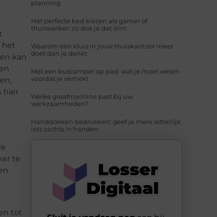
planning
Het perfecte bed kiezen als gamer of
thuiswerker: zo doe je dat slim
t
 het
Waarom een kluis in jouw thuiskantoor meer
doet dan je denkt
len kan
pen
Met een buscamper op pad: wat je moet weten
voordat je vertrekt
en,
 hier
Welke graafmachine past bij uw
werkzaamheden?
Handdoeken bedrukken: geef je merk letterlijk
iets zachts in handen
de
ker te
 en
en tot