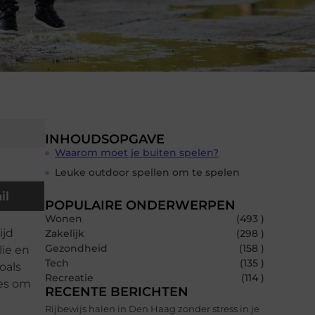
INHOUDSOPGAVE
Waarom moet je buiten spelen?
Leuke outdoor spellen om te spelen
il
POPULAIRE ONDERWERPEN
Wonen
(493 )
ijd
Zakelijk
(298 )
Gezondheid
(158 )
lie en
Tech
(135 )
oals
Recreatie
(114 )
ies om
RECENTE BERICHTEN
Rijbewijs halen in Den Haag zonder stress in je