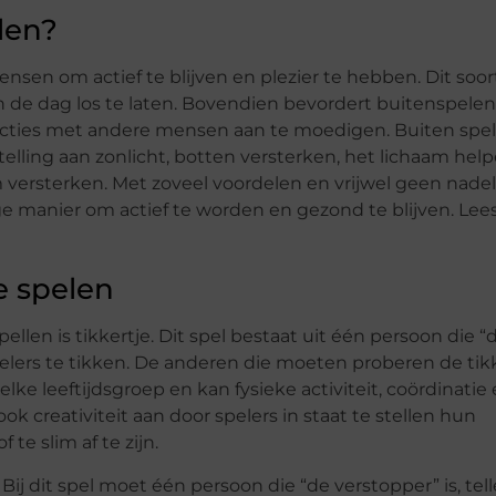
len?
sen om actief te blijven en plezier te hebben. Dit soor
n de dag los te laten. Bovendien bevordert buitenspelen
eracties met andere mensen aan te moedigen. Buiten spe
lling aan zonlicht, botten versterken, het lichaam hel
rsterken. Met zoveel voordelen en vrijwel geen nadel
e manier om actief te worden en gezond te blijven. Lees
e spelen
llen is tikkertje. Dit spel bestaat uit één persoon die “
lers te tikken. De anderen die moeten proberen de tik
ke leeftijdsgroep en kan fysieke activiteit, coördinatie
ok creativiteit aan door spelers in staat te stellen hun
e slim af te zijn.
Bij dit spel moet één persoon die “de verstopper” is, tell