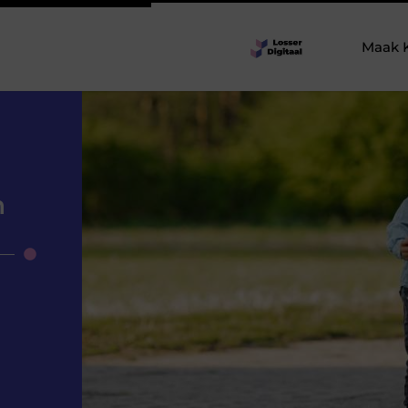
Maak 
n