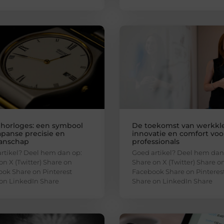
 horloges: een symbool
De toekomst van werkkl
apanse precisie en
innovatie en comfort voo
anschap
professionals
rtikel? Deel hem dan op:
Goed artikel? Deel hem dan
on X (Twitter) Share on
Share on X (Twitter) Share o
ok Share on Pinterest
Facebook Share on Pinteres
on LinkedIn Share
Share on LinkedIn Share