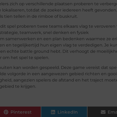
pelers zich op verschillende plaatsen proberen te verberg
e lokaliseren, totdat de zoeker iedereen heeft gevonden.
s tien tellen in de rimboe of buskruit.
j dit spel proberen twee teams elkaars vlag te veroveren t
strategie, teamwerk, snel denken en fysiek
team samenwerken en een plan bedenken waarmee ze er
n en tegelijkertijd hun eigen vlag te verdedigen. Je kun
een echte battle ground hebt. Dit verhoogt de moeilijkh
r om het spel te spelen.
t buiten kan worden gespeeld. Deze game vereist dat spe
alde volgorde in een aangewezen gebied richten en gooi
heid, aangezien spelers de afstand en het traject moe
gebied te krijgen.
Pinterest
LinkedIn
Ema