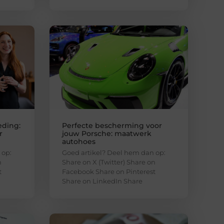
eding:
Perfecte bescherming voor
r
jouw Porsche: maatwerk
autohoes
 op:
Goed artikel? Deel hem dan op:
n
Share on X (Twitter) Share on
t
Facebook Share on Pinterest
Share on LinkedIn Share