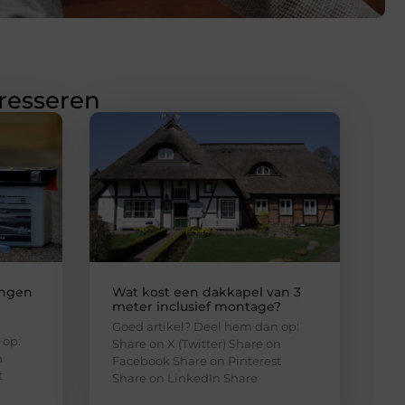
eresseren
ingen
Wat kost een dakkapel van 3
meter inclusief montage?
Goed artikel? Deel hem dan op:
 op:
Share on X (Twitter) Share on
n
Facebook Share on Pinterest
t
Share on LinkedIn Share