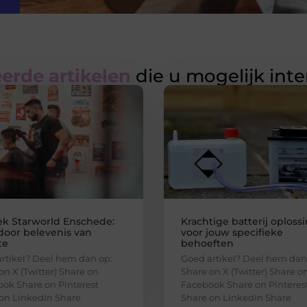
erde artikelen
die u mogelijk int
k Starworld Enschede:
Krachtige batterij oploss
door belevenis van
voor jouw specifieke
te
behoeften
rtikel? Deel hem dan op:
Goed artikel? Deel hem dan
on X (Twitter) Share on
Share on X (Twitter) Share o
ok Share on Pinterest
Facebook Share on Pinteres
on LinkedIn Share
Share on LinkedIn Share