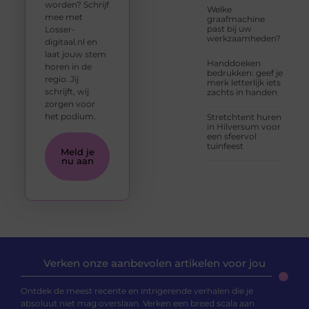
worden? Schrijf
Welke
mee met
graafmachine
past bij uw
Losser-
werkzaamheden?
digitaal.nl en
laat jouw stem
Handdoeken
horen in de
bedrukken: geef je
regio. Jij
merk letterlijk iets
schrijft, wij
zachts in handen
zorgen voor
het podium.
Stretchtent huren
in Hilversum voor
een sfeervol
tuinfeest
Meld je
nu aan
Verken onze aanbevolen artikelen voor jou
Ontdek de meest recente en intrigerende verhalen die je
absoluut niet mag overslaan. Verken een breed scala aan