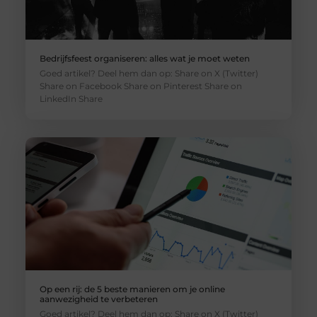
Bedrijfsfeest organiseren: alles wat je moet weten
Goed artikel? Deel hem dan op: Share on X (Twitter)
Share on Facebook Share on Pinterest Share on
LinkedIn Share
Op een rij: de 5 beste manieren om je online
aanwezigheid te verbeteren
Goed artikel? Deel hem dan op: Share on X (Twitter)