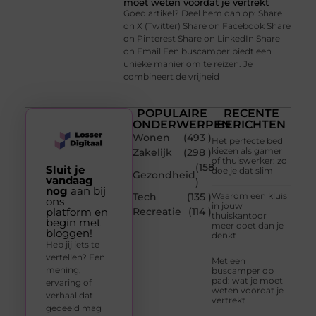
moet weten voordat je vertrekt
Goed artikel? Deel hem dan op: Share
on X (Twitter) Share on Facebook Share
on Pinterest Share on LinkedIn Share
on Email Een buscamper biedt een
unieke manier om te reizen. Je
combineert de vrijheid
POPULAIRE
RECENTE
ONDERWERPEN
BERICHTEN
Wonen
(493 )
Het perfecte bed
kiezen als gamer
Zakelijk
(298 )
of thuiswerker: zo
(158
Sluit je
doe je dat slim
Gezondheid
vandaag
)
nog
aan bij
Tech
(135 )
Waarom een kluis
ons
in jouw
platform en
Recreatie
(114 )
thuiskantoor
begin met
meer doet dan je
bloggen!
denkt
Heb jij iets te
vertellen? Een
Met een
mening,
buscamper op
pad: wat je moet
ervaring of
weten voordat je
verhaal dat
vertrekt
gedeeld mag