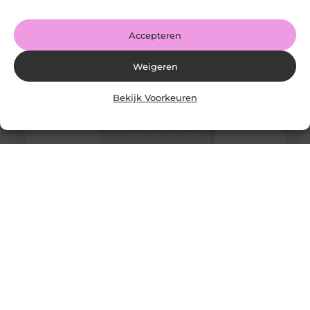
LinkedIn Share
Accepteren
Weigeren
Bekijk Voorkeuren
Merchandise: Een Krachtig Instrument voor
Merkherkenning
Goed artikel? Deel hem dan op: Share on X (Twitter)
Share on Facebook Share on Pinterest Share on
LinkedIn Share