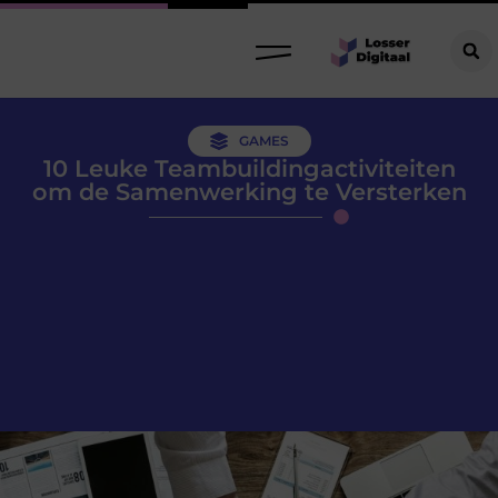
GAMES
10 Leuke Teambuildingactiviteiten
om de Samenwerking te Versterken