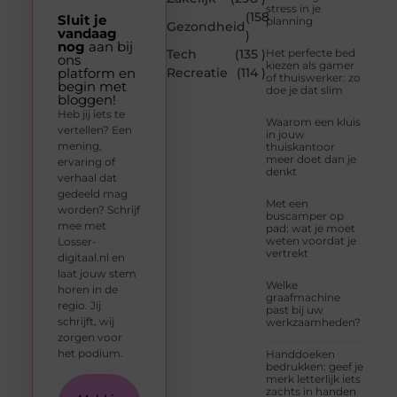
stress in je
(158
Sluit je
planning
Gezondheid
vandaag
)
nog
aan bij
Tech
(135 )
Het perfecte bed
ons
kiezen als gamer
platform en
Recreatie
(114 )
of thuiswerker: zo
begin met
doe je dat slim
bloggen!
Heb jij iets te
Waarom een kluis
vertellen? Een
in jouw
mening,
thuiskantoor
meer doet dan je
ervaring of
denkt
verhaal dat
gedeeld mag
Met een
worden? Schrijf
buscamper op
mee met
pad: wat je moet
weten voordat je
Losser-
vertrekt
digitaal.nl en
laat jouw stem
Welke
horen in de
graafmachine
regio. Jij
past bij uw
schrijft, wij
werkzaamheden?
zorgen voor
het podium.
Handdoeken
bedrukken: geef je
merk letterlijk iets
zachts in handen