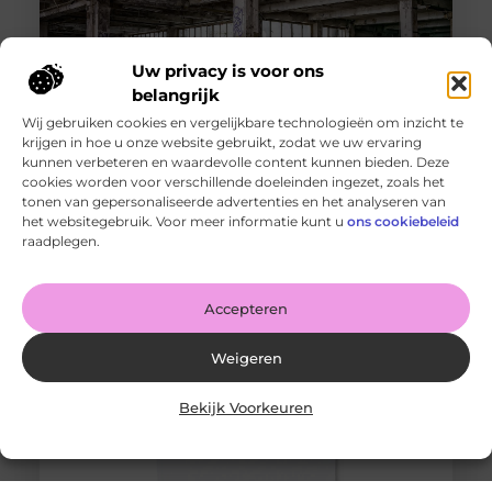
Uw privacy is voor ons
belangrijk
Wij gebruiken cookies en vergelijkbare technologieën om inzicht te
krijgen in hoe u onze website gebruikt, zodat we uw ervaring
kunnen verbeteren en waardevolle content kunnen bieden. Deze
cookies worden voor verschillende doeleinden ingezet, zoals het
Snelle gids voor het kiezen van de perfecte tegel voor
jouw ruimte
tonen van gepersonaliseerde advertenties en het analyseren van
Goed artikel? Deel hem dan op: Share on X (Twitter)
het websitegebruik. Voor meer informatie kunt u
ons cookiebeleid
Share on Facebook Share on Pinterest Share on
raadplegen.
LinkedIn Share
Accepteren
Weigeren
Bekijk Voorkeuren