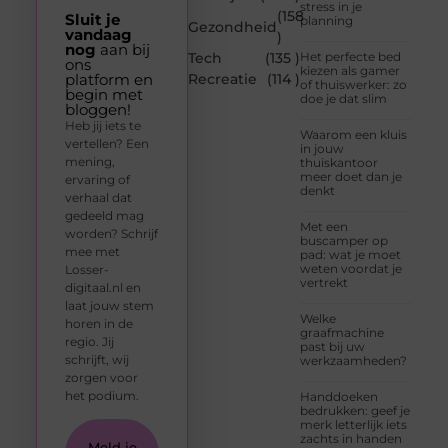
stress in je
(158
Sluit je
planning
Gezondheid
vandaag
)
nog
aan bij
Tech
(135 )
Het perfecte bed
ons
kiezen als gamer
platform en
Recreatie
(114 )
of thuiswerker: zo
begin met
doe je dat slim
bloggen!
Heb jij iets te
Waarom een kluis
vertellen? Een
in jouw
mening,
thuiskantoor
meer doet dan je
ervaring of
denkt
verhaal dat
gedeeld mag
Met een
worden? Schrijf
buscamper op
mee met
pad: wat je moet
weten voordat je
Losser-
vertrekt
digitaal.nl en
laat jouw stem
Welke
horen in de
graafmachine
regio. Jij
past bij uw
schrijft, wij
werkzaamheden?
zorgen voor
het podium.
Handdoeken
bedrukken: geef je
merk letterlijk iets
zachts in handen
Meld je