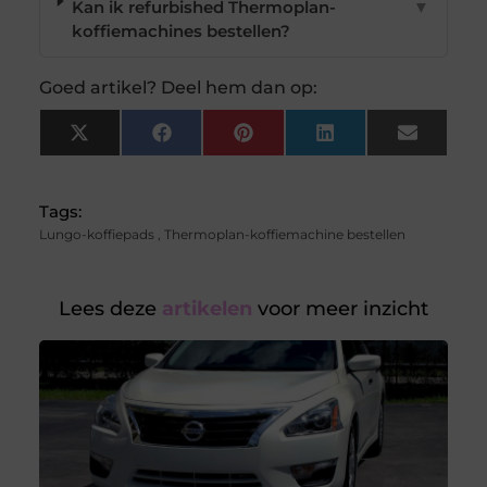
Kan ik refurbished Thermoplan-
▼
koffiemachines bestellen?
Goed artikel? Deel hem dan op:
X
Facebook
Pinterest
LinkedIn
Email
(Twitter)
Tags:
Lungo-koffiepads
,
Thermoplan-koffiemachine bestellen
Lees deze
artikelen
voor meer inzicht