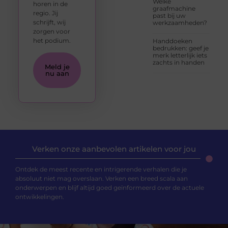
Welke
horen in de
graafmachine
regio. Jij
past bij uw
schrijft, wij
werkzaamheden?
zorgen voor
het podium.
Handdoeken
bedrukken: geef je
merk letterlijk iets
zachts in handen
Meld je
nu aan
Verken onze aanbevolen artikelen voor jou
Ontdek de meest recente en intrigerende verhalen die je
absoluut niet mag overslaan. Verken een breed scala aan
onderwerpen en blijf altijd goed geïnformeerd over de actuele
ontwikkelingen.