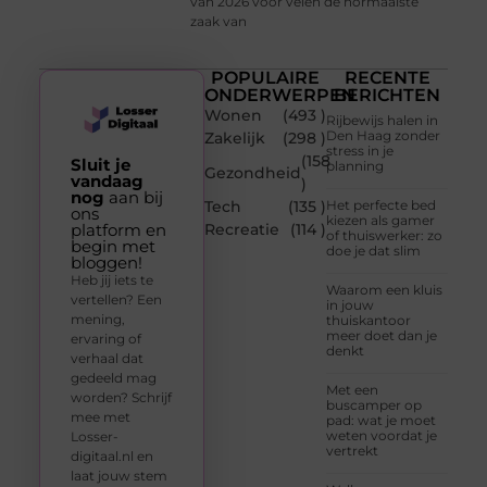
van 2026 voor velen de normaalste
zaak van
POPULAIRE
RECENTE
ONDERWERPEN
BERICHTEN
Wonen
(493 )
Rijbewijs halen in
Den Haag zonder
Zakelijk
(298 )
stress in je
(158
Sluit je
planning
Gezondheid
vandaag
)
nog
aan bij
Tech
(135 )
Het perfecte bed
ons
kiezen als gamer
platform en
Recreatie
(114 )
of thuiswerker: zo
begin met
doe je dat slim
bloggen!
Heb jij iets te
Waarom een kluis
vertellen? Een
in jouw
mening,
thuiskantoor
meer doet dan je
ervaring of
denkt
verhaal dat
gedeeld mag
Met een
worden? Schrijf
buscamper op
mee met
pad: wat je moet
weten voordat je
Losser-
vertrekt
digitaal.nl en
laat jouw stem