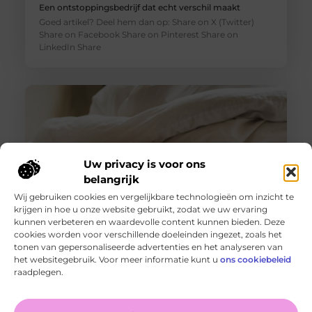
Een ontstoppingsbedrijf dat echt verschil maakt
Goed artikel? Deel hem dan op: Share on X (Twitter)
Share on Facebook Share on Pinterest Share on
LinkedIn Share
Uw privacy is voor ons
belangrijk
Wij gebruiken cookies en vergelijkbare technologieën om inzicht te
krijgen in hoe u onze website gebruikt, zodat we uw ervaring
kunnen verbeteren en waardevolle content kunnen bieden. Deze
cookies worden voor verschillende doeleinden ingezet, zoals het
Een high class escortbureau dat luxe herdefinieert
tonen van gepersonaliseerde advertenties en het analyseren van
Goed artikel? Deel hem dan op: Share on X (Twitter)
het websitegebruik. Voor meer informatie kunt u
ons cookiebeleid
Share on Facebook Share on Pinterest Share on
raadplegen.
LinkedIn Share