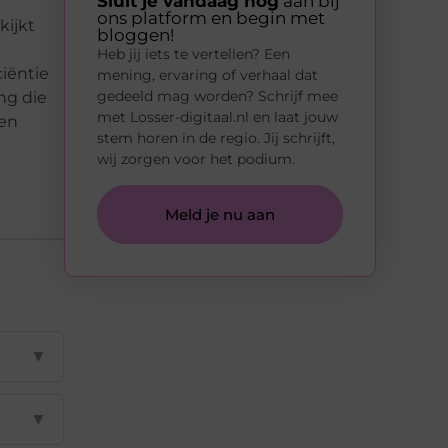
Sluit je vandaag nog
aan bij
ons platform en begin met
kijkt
bloggen!
Heb jij iets te vertellen? Een
iëntie
mening, ervaring of verhaal dat
gedeeld mag worden? Schrijf mee
ng die
met Losser-digitaal.nl en laat jouw
gen
stem horen in de regio. Jij schrijft,
wij zorgen voor het podium.
Meld je nu aan
▼
▼