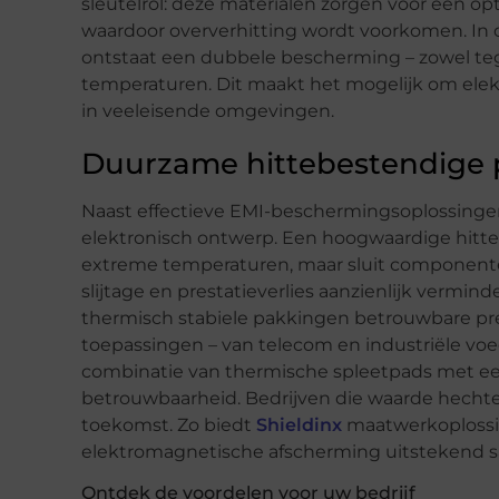
sleutelrol: deze materialen zorgen voor een 
waardoor oververhitting wordt voorkomen. In
ontstaat een dubbele bescherming – zowel te
temperaturen. Dit maakt het mogelijk om elektr
in veeleisende omgevingen.
Duurzame hittebestendige p
Naast effectieve EMI-beschermingsoplossinge
elektronisch ontwerp. Een hoogwaardige hitt
extreme temperaturen, maar sluit componenten 
slijtage en prestatieverlies aanzienlijk vermin
thermisch stabiele pakkingen betrouwbare prest
toepassingen – van telecom en industriële voe
combinatie van thermische spleetpads met ee
betrouwbaarheid. Bedrijven die waarde hechten 
toekomst. Zo biedt
Shieldinx
maatwerkoplossin
elektromagnetische afscherming uitstekend 
Ontdek de voordelen voor uw bedrijf