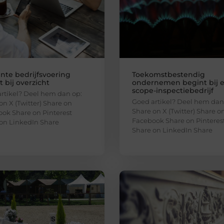
ënte bedrijfsvoering
Toekomstbestendig
 bij overzicht
ondernemen begint bij 
scope-inspectiebedrijf
rtikel? Deel hem dan op:
Goed artikel? Deel hem dan
on X (Twitter) Share on
Share on X (Twitter) Share o
ok Share on Pinterest
Facebook Share on Pinteres
on LinkedIn Share
Share on LinkedIn Share