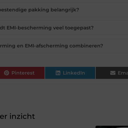
bestendige pakking belangrijk?
rdt EMI-bescherming veel toegepast?
erming en EMI-afscherming combineren?
Pinterest
LinkedIn
Ema
r inzicht