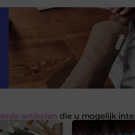
erde artikelen
die u mogelijk int