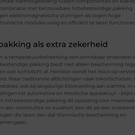
optimale warmtegeleiding tussen componenten en koell
 combinatie met betrouwbare hittebestendige pakking
gen elektromagnetische storingen als tegen hoge
onische modules veilig en efficiënt te laten functionere
akking als extra zekerheid
n is temperatuurbeheersing een onmisbaar onderdeel v
ebestendige pakking biedt niet alleen bescherming teg
ook luchtdicht af. Hierdoor wordt het risico op vervo
derd. Waar traditionele afdichtingen vaak tekortschieten,
aties, ook bij langdurige blootstelling aan warmte. In 
dingen tot automotive en medische apparatuur – blijkt
n hittebestendige pakking dé oplossing voor maximale
aan continuïteit en kwaliteit zien dit als een investeri
gen die laten zien dat thermische bescherming en
samengaan.