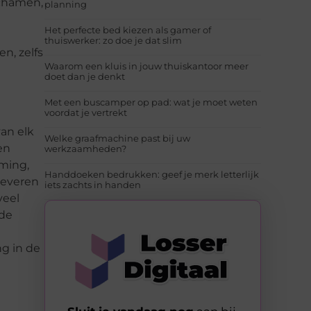
ichamen,
planning
Het perfecte bed kiezen als gamer of
thuiswerker: zo doe je dat slim
n, zelfs
Waarom een kluis in jouw thuiskantoor meer
doet dan je denkt
Met een buscamper op pad: wat je moet weten
voordat je vertrekt
an elk
Welke graafmachine past bij uw
en
werkzaamheden?
rming,
Handdoeken bedrukken: geef je merk letterlijk
 leveren
iets zachts in handen
veel
 de
ng in de