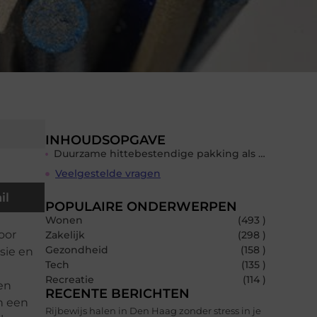
INHOUDSOPGAVE
Duurzame hittebestendige pakking als extra zekerheid
Veelgestelde vragen
il
POPULAIRE ONDERWERPEN
Wonen
(493 )
oor
Zakelijk
(298 )
Gezondheid
(158 )
sie en
Tech
(135 )
Recreatie
(114 )
en
RECENTE BERICHTEN
n een
Rijbewijs halen in Den Haag zonder stress in je