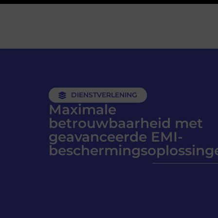
DIENSTVERLENING
Maximale
betrouwbaarheid met
geavanceerde EMI-
beschermingsoplossing