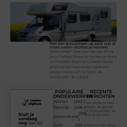
Met een buscamper op pad: wat je
moet weten voordat je vertrekt
Goed artikel? Deel hem dan op: Share
on X (Twitter) Share on Facebook Share
on Pinterest Share on LinkedIn Share
on Email Een buscamper biedt een
unieke manier om te reizen. Je
combineert de vrijheid
POPULAIRE
RECENTE
ONDERWERPEN
BERICHTEN
Wonen
(493 )
Het perfecte bed
kiezen als gamer
Zakelijk
(298 )
of thuiswerker: zo
(158
Sluit je
doe je dat slim
Gezondheid
vandaag
)
nog
aan bij
Tech
(135 )
Waarom een kluis