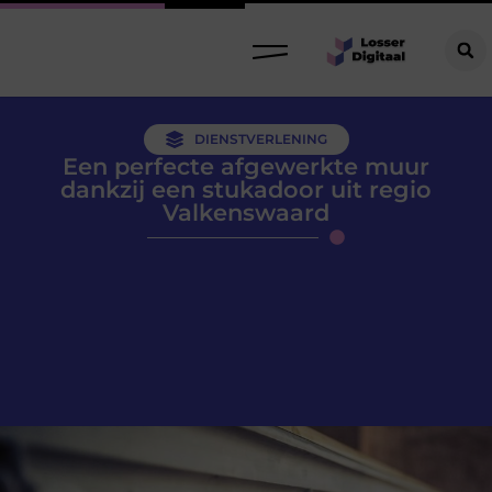
DIENSTVERLENING
Een perfecte afgewerkte muur
dankzij een stukadoor uit regio
Valkenswaard