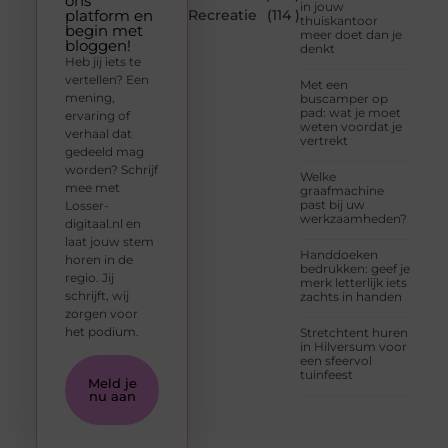
ons
in jouw
platform en
Recreatie
(114 )
thuiskantoor
begin met
meer doet dan je
bloggen!
denkt
Heb jij iets te
vertellen? Een
Met een
mening,
buscamper op
pad: wat je moet
ervaring of
weten voordat je
verhaal dat
vertrekt
gedeeld mag
worden? Schrijf
Welke
mee met
graafmachine
past bij uw
Losser-
werkzaamheden?
digitaal.nl en
laat jouw stem
Handdoeken
horen in de
bedrukken: geef je
regio. Jij
merk letterlijk iets
schrijft, wij
zachts in handen
zorgen voor
het podium.
Stretchtent huren
in Hilversum voor
een sfeervol
tuinfeest
Meld je
nu aan