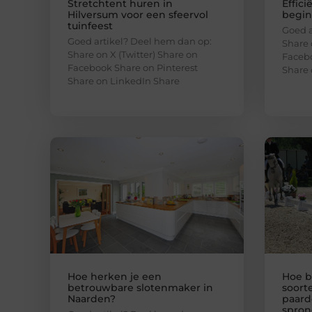
Stretchtent huren in
Effici
Hilversum voor een sfeervol
begint
tuinfeest
Goed a
Goed artikel? Deel hem dan op:
Share 
Share on X (Twitter) Share on
Facebo
Facebook Share on Pinterest
Share 
Share on LinkedIn Share
Hoe herken je een
Hoe b
betrouwbare slotenmaker in
soort
Naarden?
paard
spron