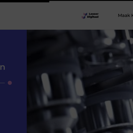
Maak 
en