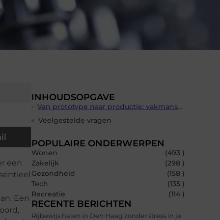
INHOUDSOPGAVE
Van prototype naar productie: vakmanschap in de praktijk
Veelgestelde vragen
il
POPULAIRE ONDERWERPEN
Wonen
(493 )
er een
Zakelijk
(298 )
Gezondheid
(158 )
sentieel
Tech
(135 )
Recreatie
(114 )
aan. Een
RECENTE BERICHTEN
oord,
Rijbewijs halen in Den Haag zonder stress in je