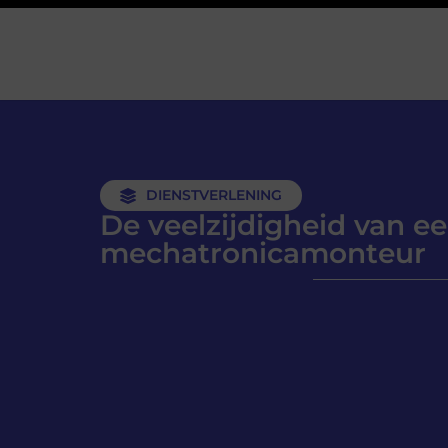
DIENSTVERLENING
De veelzijdigheid van e
mechatronicamonteur