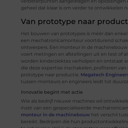
verbeterpunten aangedragen en oplossingen di
geheel dat klaar is om verder te ontwikkelen n
Van prototype naar product
Het bouwen van prototypes is méér dan enkel h
een mechatronicamonteur voortdurend schakel
ontwerpers. Een monteur in de machinebouw ve
voert metingen en afstellingen uit en test of
worden kinderziektes verholpen en ontstaat e
die deze expertise inschakelen, profiteren va
prototype naar productie.
Megatech Engineer
tussen monteurs en engineers leidt tot duurza
Innovatie begint met actie
Wie als bedrijf nieuwe machines wil ontwikkel
inzet van een gespecialiseerde mechatronicam
monteur in de machinebouw
het verschil tus
bereikt. Bedrijven die hun productontwikkeling