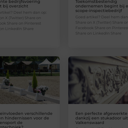
ënte bedrijfsvoering
Toekomstbestendig
 bij overzicht
ondernemen begint bij 
scope-inspectiebedrijf
rtikel? Deel hem dan op:
Goed artikel? Deel hem dan
on X (Twitter) Share on
Share on X (Twitter) Share o
ok Share on Pinterest
Facebook Share on Pinteres
on LinkedIn Share
Share on LinkedIn Share
eïnvloeden verschillende
Een perfecte afgewerkt
en hindernissen voor de
dankzij een stukadoor uit
ensport de
Valkenswaard
gtechniek?