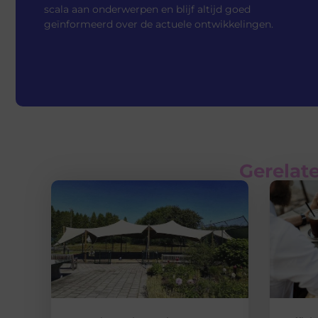
scala aan onderwerpen en blijf altijd goed
geïnformeerd over de actuele ontwikkelingen.
Gerelate