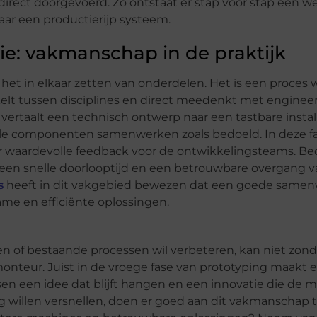
rect doorgevoerd. Zo ontstaat er stap voor stap een 
aar een productierijp systeem.
ie: vakmanschap in de praktijk
et in elkaar zetten van onderdelen. Het is een proces 
t tussen disciplines en direct meedenkt met enginee
rtaalt een technisch ontwerp naar een tastbare install
 alle componenten samenwerken zoals bedoeld. In deze f
r waardevolle feedback voor de ontwikkelingsteams. Be
n een snelle doorlooptijd en een betrouwbare overgang 
s
heeft in dit vakgebied bewezen dat een goede same
me en efficiënte oplossingen.
en of bestaande processen wil verbeteren, kan niet zond
onteur. Juist in de vroege fase van prototyping maakt 
sen een idee dat blijft hangen en een innovatie die de m
 willen versnellen, doen er goed aan dit vakmanschap ti