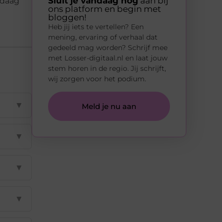
Sluit je vandaag nog
aan bij
ndaag
ons platform en begin met
bloggen!
Heb jij iets te vertellen? Een
mening, ervaring of verhaal dat
gedeeld mag worden? Schrijf mee
met Losser-digitaal.nl en laat jouw
stem horen in de regio. Jij schrijft,
wij zorgen voor het podium.
▼
Meld je nu aan
▼
▼
▼