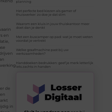
werkend
planning
Het perfecte bed kiezen als gamer of
thuiswerker: zo doe je dat slim
Waarom een kluis in jouw thuiskantoor meer
doet dan je denkt
waarin
rs en
Met een buscamper op pad: wat je moet weten
voordat je vertrekt
atie,
ase
Welke graafmachine past bij uw
drijven
werkzaamheden?
van
Handdoeken bedrukken: geef je merk letterlijk
nwerking
iets zachts in handen
er de
een
arkt
jdig in