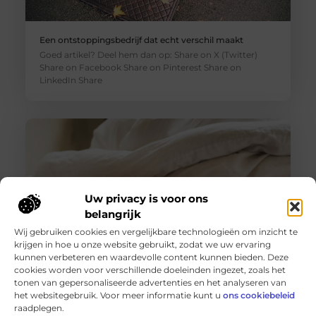
Een ontstoppingsbedrijf dat echt verschil maakt
Goed artikel? Deel hem dan op: Share on X (Twitter)
Share on Facebook Share on Pinterest Share on
LinkedIn Share
Uw privacy is voor ons
belangrijk
Wij gebruiken cookies en vergelijkbare technologieën om inzicht te
krijgen in hoe u onze website gebruikt, zodat we uw ervaring
kunnen verbeteren en waardevolle content kunnen bieden. Deze
cookies worden voor verschillende doeleinden ingezet, zoals het
Een high class escortbureau dat luxe herdefinieert
tonen van gepersonaliseerde advertenties en het analyseren van
Goed artikel? Deel hem dan op: Share on X (Twitter)
het websitegebruik. Voor meer informatie kunt u
ons cookiebeleid
Share on Facebook Share on Pinterest Share on
raadplegen.
LinkedIn Share