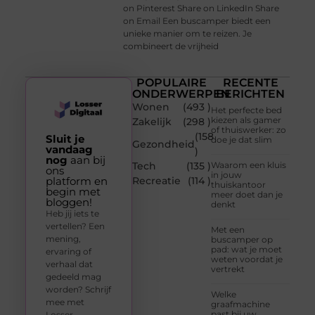
on Pinterest Share on LinkedIn Share
on Email Een buscamper biedt een
unieke manier om te reizen. Je
combineert de vrijheid
POPULAIRE
RECENTE
ONDERWERPEN
BERICHTEN
Wonen
(493 )
Het perfecte bed
kiezen als gamer
Zakelijk
(298 )
of thuiswerker: zo
(158
Sluit je
doe je dat slim
Gezondheid
vandaag
)
nog
aan bij
Tech
(135 )
Waarom een kluis
ons
in jouw
platform en
Recreatie
(114 )
thuiskantoor
begin met
meer doet dan je
bloggen!
denkt
Heb jij iets te
vertellen? Een
Met een
mening,
buscamper op
pad: wat je moet
ervaring of
weten voordat je
verhaal dat
vertrekt
gedeeld mag
worden? Schrijf
Welke
mee met
graafmachine
past bij uw
Losser-