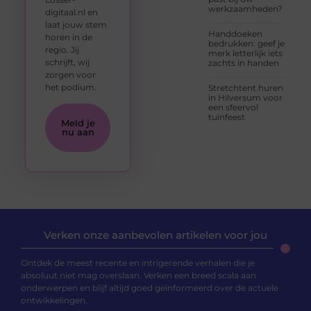
werkzaamheden?
digitaal.nl en
laat jouw stem
Handdoeken
horen in de
bedrukken: geef je
regio. Jij
merk letterlijk iets
schrijft, wij
zachts in handen
zorgen voor
het podium.
Stretchtent huren
in Hilversum voor
een sfeervol
tuinfeest
Meld je
nu aan
Verken onze aanbevolen artikelen voor jou
Ontdek de meest recente en intrigerende verhalen die je
absoluut niet mag overslaan. Verken een breed scala aan
onderwerpen en blijf altijd goed geïnformeerd over de actuele
ontwikkelingen.