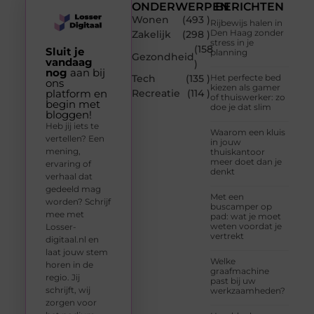
ONDERWERPEN
BERICHTEN
Wonen
(493 )
Rijbewijs halen in
Den Haag zonder
Zakelijk
(298 )
stress in je
(158
Sluit je
planning
Gezondheid
vandaag
)
nog
aan bij
Tech
(135 )
Het perfecte bed
ons
kiezen als gamer
platform en
Recreatie
(114 )
of thuiswerker: zo
begin met
doe je dat slim
bloggen!
Heb jij iets te
Waarom een kluis
vertellen? Een
in jouw
mening,
thuiskantoor
meer doet dan je
ervaring of
denkt
verhaal dat
gedeeld mag
Met een
worden? Schrijf
buscamper op
mee met
pad: wat je moet
weten voordat je
Losser-
vertrekt
digitaal.nl en
laat jouw stem
Welke
horen in de
graafmachine
regio. Jij
past bij uw
schrijft, wij
werkzaamheden?
zorgen voor