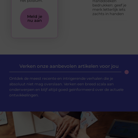
het podium.
Handdoeken
bedrukken: geef je
merk letterlijk iets
zachts in handen
Meld je
nu aan
Verken onze aanbevolen artikelen voor jou
Ontdek de meest recente en intrigerende verhalen die je
absoluut niet mag overslaan. Verken een breed scala aan
onderwerpen en blijf altijd goed geïnformeerd over de actuele
ontwikkelingen.