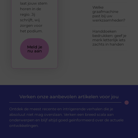
laat jouw stem
Welke
horen in de
graafmachine
regio. Jij
past bij uw
schrijft, wij
werkzaamheden?
zorgen voor
het podium.
Handdoeken
bedrukken: geef je
merk letterlijk iets
zachts in handen
Meld je
nu aan
Verken onze aanbevolen artikelen voor jou
Ontdek de meest recente en intrigerende verhalen die je
absoluut niet mag overslaan. Verken een breed scala aan
onderwerpen en blijf altijd goed geïnformeerd over de actuele
ontwikkelingen.