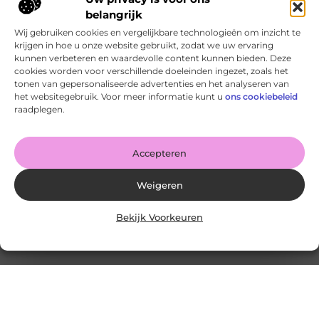
belangrijk
Wij gebruiken cookies en vergelijkbare technologieën om inzicht te
krijgen in hoe u onze website gebruikt, zodat we uw ervaring
kunnen verbeteren en waardevolle content kunnen bieden. Deze
cookies worden voor verschillende doeleinden ingezet, zoals het
tonen van gepersonaliseerde advertenties en het analyseren van
het websitegebruik. Voor meer informatie kunt u
ons cookiebeleid
raadplegen.
Accepteren
Tarp ophangen: kies je voor schaduw of
Weigeren
regenbescherming?
Goed artikel? Deel hem dan op: Share on X (Twitter)
Bekijk Voorkeuren
Share on Facebook Share on Pinterest Share on
LinkedIn Share