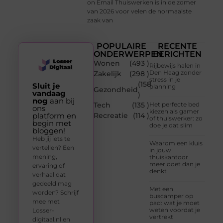
on Email Thuiswerken is in de zomer
van 2026 voor velen de normaalste
zaak van
POPULAIRE
RECENTE
ONDERWERPEN
BERICHTEN
Wonen
(493 )
Rijbewijs halen in
Den Haag zonder
Zakelijk
(298 )
stress in je
(158
Sluit je
planning
Gezondheid
vandaag
)
nog
aan bij
Tech
(135 )
Het perfecte bed
ons
kiezen als gamer
platform en
Recreatie
(114 )
of thuiswerker: zo
begin met
doe je dat slim
bloggen!
Heb jij iets te
Waarom een kluis
vertellen? Een
in jouw
mening,
thuiskantoor
meer doet dan je
ervaring of
denkt
verhaal dat
gedeeld mag
Met een
worden? Schrijf
buscamper op
mee met
pad: wat je moet
weten voordat je
Losser-
vertrekt
digitaal.nl en