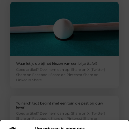
Waar let je op bij het kiezen van een biljarttafel?
Goed artikel? Deel hem dan op: Share on X (Twitter)
Share on Facebook Share on Pinterest Share on
LinkedIn Share
Tuinarchitect begint met een tuin die past bij jouw
leven
Goed artikel? Deel hem dan op: Share on X (Twitter)
Share on Facebook Share on Pinterest Share on
LinkedIn Share
Uw privacy is voor ons