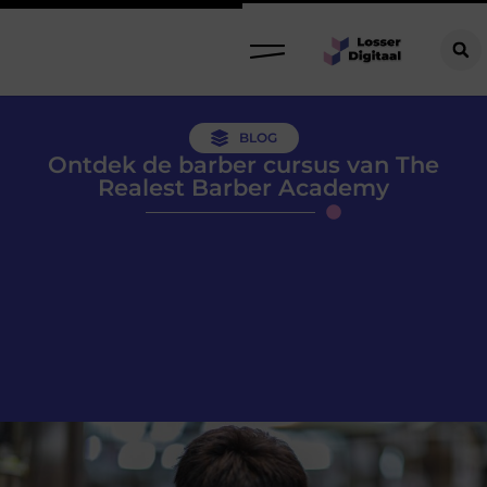
BLOG
Ontdek de barber cursus van The
Realest Barber Academy