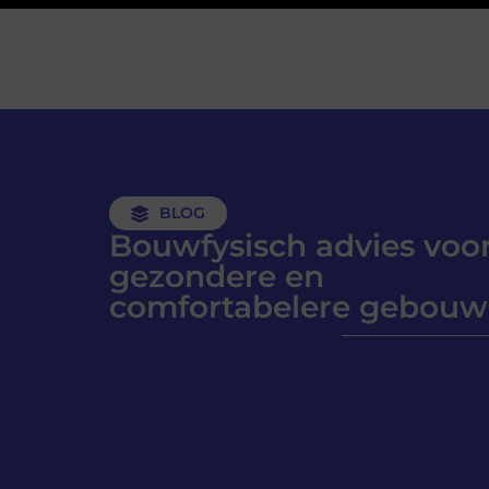
BLOG
Bouwfysisch advies voo
gezondere en
comfortabelere gebou