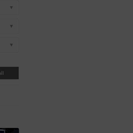
▼
▼
▼
il