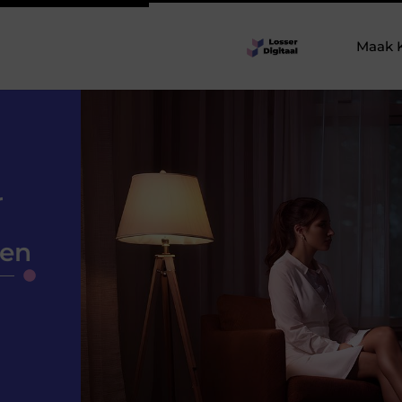
Maak 
r
wen