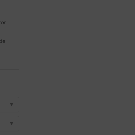
r
ror
 de
▼
▼