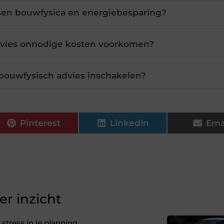
ssen bouwfysica en energiebesparing?
dvies onnodige kosten voorkomen?
bouwfysisch advies inschakelen?
Pinterest
LinkedIn
Ema
r inzicht
stress in je planning