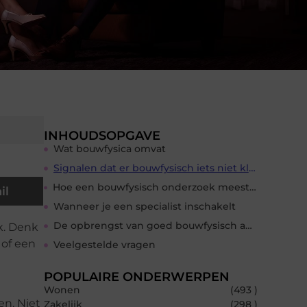
INHOUDSOPGAVE
Wat bouwfysica omvat
Signalen dat er bouwfysisch iets niet klopt
Hoe een bouwfysisch onderzoek meestal verloopt
il
Wanneer je een specialist inschakelt
De opbrengst van goed bouwfysisch advies
k. Denk
 of een
Veelgestelde vragen
POPULAIRE ONDERWERPEN
Wonen
(493 )
en. Niet
Zakelijk
(298 )