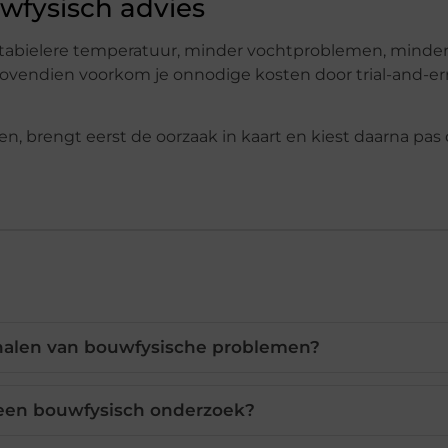
wfysisch advies
 stabielere temperatuur, minder vochtproblemen, minde
 Bovendien voorkom je onnodige kosten door trial-and-er
en, brengt eerst de oorzaak in kaart en kiest daarna pas
gnalen van bouwfysische problemen?
 een bouwfysisch onderzoek?