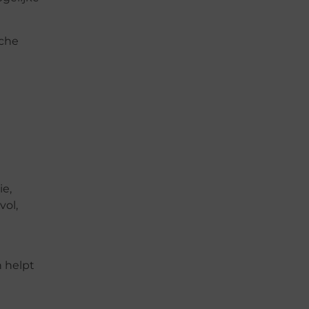
sche
ie,
vol,
n helpt