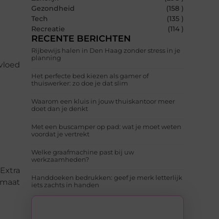
Gezondheid
(158 )
Tech
(135 )
Recreatie
(114 )
RECENTE BERICHTEN
Rijbewijs halen in Den Haag zonder stress in je
planning
nvloed
Het perfecte bed kiezen als gamer of
thuiswerker: zo doe je dat slim
Waarom een kluis in jouw thuiskantoor meer
doet dan je denkt
Met een buscamper op pad: wat je moet weten
voordat je vertrekt
Welke graafmachine past bij uw
werkzaamheden?
Extra
Handdoeken bedrukken: geef je merk letterlijk
limaat
iets zachts in handen