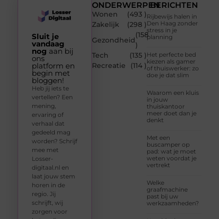
ONDERWERPEN
BERICHTEN
Wonen
(493 )
Rijbewijs halen in
Den Haag zonder
Zakelijk
(298 )
stress in je
(158
Sluit je
planning
Gezondheid
vandaag
)
nog
aan bij
Tech
(135 )
Het perfecte bed
ons
kiezen als gamer
platform en
Recreatie
(114 )
of thuiswerker: zo
begin met
doe je dat slim
bloggen!
Heb jij iets te
Waarom een kluis
vertellen? Een
in jouw
mening,
thuiskantoor
meer doet dan je
ervaring of
denkt
verhaal dat
gedeeld mag
Met een
worden? Schrijf
buscamper op
mee met
pad: wat je moet
weten voordat je
Losser-
vertrekt
digitaal.nl en
laat jouw stem
Welke
horen in de
graafmachine
regio. Jij
past bij uw
schrijft, wij
werkzaamheden?
zorgen voor