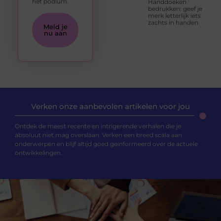
het podium.
Handdoeken
bedrukken: geef je
merk letterlijk iets
zachts in handen
Meld je
nu aan
Verken onze aanbevolen artikelen voor jou
Ontdek de meest recente en intrigerende verhalen die je
absoluut niet mag overslaan. Verken een breed scala aan
onderwerpen en blijf altijd goed geïnformeerd over de actuele
ontwikkelingen.