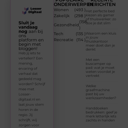
ONDERWERPEN
BERICHTEN
Wonen
(493 )
Het perfecte bed
kiezen als gamer
Zakelijk
(298 )
of thuiswerker: zo
(158
Sluit je
doe je dat slim
Gezondheid
vandaag
)
nog
aan bij
Tech
(135 )
Waarom een kluis
ons
in jouw
platform en
Recreatie
(114 )
thuiskantoor
begin met
meer doet dan je
bloggen!
denkt
Heb jij iets te
vertellen? Een
Met een
mening,
buscamper op
pad: wat je moet
ervaring of
weten voordat je
verhaal dat
vertrekt
gedeeld mag
worden? Schrijf
Welke
mee met
graafmachine
past bij uw
Losser-
werkzaamheden?
digitaal.nl en
laat jouw stem
Handdoeken
horen in de
bedrukken: geef je
regio. Jij
merk letterlijk iets
schrijft, wij
zachts in handen
zorgen voor