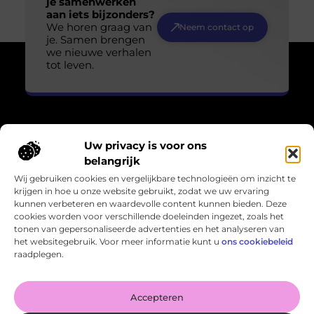
je samenwerken
aan iets bijzonders?
We horen graag van
Neem contact op
je. Samen brengen
we nieuwe verhalen
tot leven.
Uw privacy is voor ons
Over Losser Digitaal
belangrijk
“Kijk omhoog. Vind het wonder in het gewone.”
Wij gebruiken cookies en vergelijkbare technologieën om inzicht te
Losser-digitaal.nl nodigt je uit om de magie in het alledaagse
krijgen in hoe u onze website gebruikt, zodat we uw ervaring
te zien. Inspirerende blogs en verhalen die verwondering
kunnen verbeteren en waardevolle content kunnen bieden. Deze
oproepen en het leven in een ander licht zetten.
cookies worden voor verschillende doeleinden ingezet, zoals het
tonen van gepersonaliseerde advertenties en het analyseren van
Bericht categorie
het websitegebruik. Voor meer informatie kunt u
ons cookiebeleid
raadplegen.
Onze informatie
Accepteren