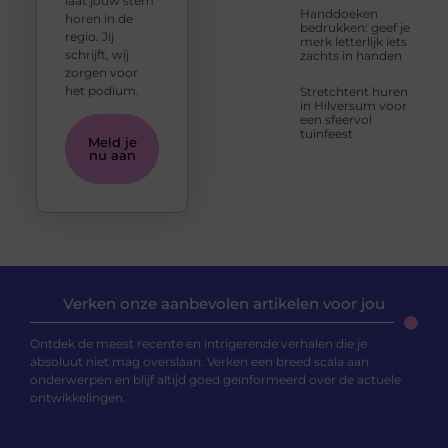
laat jouw stem
Handdoeken
horen in de
bedrukken: geef je
regio. Jij
merk letterlijk iets
schrijft, wij
zachts in handen
zorgen voor
het podium.
Stretchtent huren
in Hilversum voor
een sfeervol
tuinfeest
Meld je
nu aan
Verken onze aanbevolen artikelen voor jou
Ontdek de meest recente en intrigerende verhalen die je
absoluut niet mag overslaan. Verken een breed scala aan
onderwerpen en blijf altijd goed geïnformeerd over de actuele
ontwikkelingen.