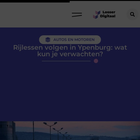
AUTOS EN MOTOREN
Rijlessen volgen in Ypenburg: wat
kun je verwachten?