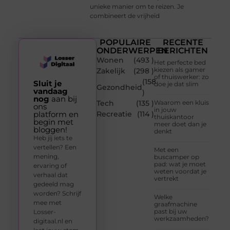
unieke manier om te reizen. Je
combineert de vrijheid
POPULAIRE
RECENTE
ONDERWERPEN
BERICHTEN
Wonen
(493 )
Het perfecte bed
kiezen als gamer
Zakelijk
(298 )
of thuiswerker: zo
(158
Sluit je
doe je dat slim
Gezondheid
vandaag
)
nog
aan bij
Tech
(135 )
Waarom een kluis
ons
in jouw
platform en
Recreatie
(114 )
thuiskantoor
begin met
meer doet dan je
bloggen!
denkt
Heb jij iets te
vertellen? Een
Met een
mening,
buscamper op
pad: wat je moet
ervaring of
weten voordat je
verhaal dat
vertrekt
gedeeld mag
worden? Schrijf
Welke
mee met
graafmachine
past bij uw
Losser-
werkzaamheden?
digitaal.nl en