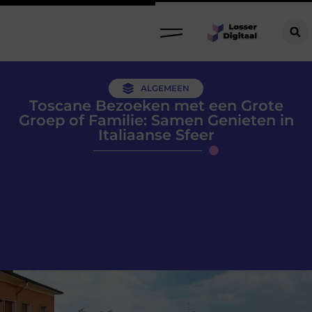
ALGEMEEN
Toscane Bezoeken met een Grote
Groep of Familie: Samen Genieten in
Italiaanse Sfeer