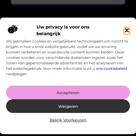
Uw privacy is voor ons
Over Losser Digitaal
belangrijk
“Kijk omhoog. Vind het wonder in het gewone.”
Wij gebruiken cookies en vergelijkbare technologieën om inzicht te
Losser-digitaal.nl nodigt je uit om de magie in het alledaagse
krijgen in hoe u onze website gebruikt, zodat we uw ervaring
te zien. Inspirerende blogs en verhalen die verwondering
kunnen verbeteren en waardevolle content kunnen bieden. Deze
oproepen en het leven in een ander licht zetten.
cookies worden voor verschillende doeleinden ingezet, zoals het
tonen van gepersonaliseerde advertenties en het analyseren van
Bericht categorie
het websitegebruik. Voor meer informatie kunt u
ons cookiebeleid
raadplegen.
Onze informatie
Accepteren
Kan je geld verdienen met een website? Zo haal je het meeste uit je online potentieel
Weigeren
Bekijk Voorkeuren
Website index
Cookiebeleid (EU)
@2025 www.losser-digitaal.nl. All Right Reserved.