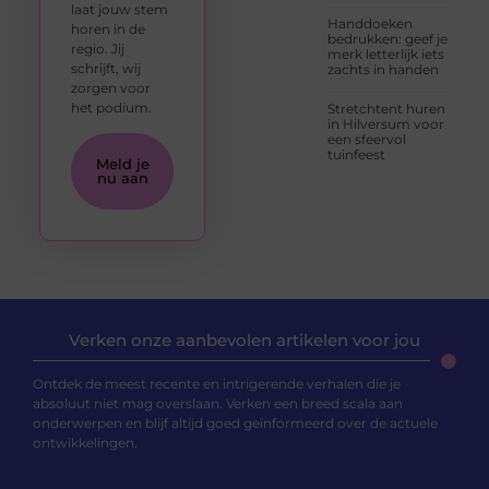
laat jouw stem
Handdoeken
horen in de
bedrukken: geef je
regio. Jij
merk letterlijk iets
schrijft, wij
zachts in handen
zorgen voor
het podium.
Stretchtent huren
in Hilversum voor
een sfeervol
tuinfeest
Meld je
nu aan
Verken onze aanbevolen artikelen voor jou
Ontdek de meest recente en intrigerende verhalen die je
absoluut niet mag overslaan. Verken een breed scala aan
onderwerpen en blijf altijd goed geïnformeerd over de actuele
ontwikkelingen.