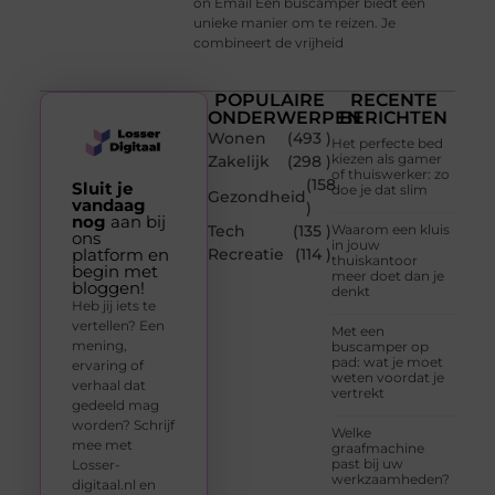
on Email Een buscamper biedt een
unieke manier om te reizen. Je
combineert de vrijheid
POPULAIRE
RECENTE
ONDERWERPEN
BERICHTEN
Wonen
(493 )
Het perfecte bed
kiezen als gamer
Zakelijk
(298 )
of thuiswerker: zo
(158
Sluit je
doe je dat slim
Gezondheid
vandaag
)
nog
aan bij
Tech
(135 )
Waarom een kluis
ons
in jouw
platform en
Recreatie
(114 )
thuiskantoor
begin met
meer doet dan je
bloggen!
denkt
Heb jij iets te
vertellen? Een
Met een
mening,
buscamper op
pad: wat je moet
ervaring of
weten voordat je
verhaal dat
vertrekt
gedeeld mag
worden? Schrijf
Welke
mee met
graafmachine
past bij uw
Losser-
werkzaamheden?
digitaal.nl en