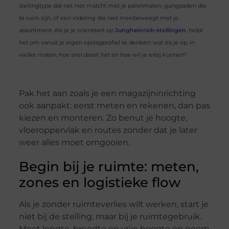
stellingtype dat net niet matcht met je palletmaten, gangpaden die
te ruim zijn, of een indeling die niet meebeweegt met je
assortiment. Als je je oriënteert op
Jungheinrich-stellingen
, helpt
het om vanuit je eigen opslagprofiel te denken: wat sla je op, in
welke maten, hoe snel draait het en hoe wil je erbij kunnen?
Pak het aan zoals je een magazijninrichting
ook aanpakt: eerst meten en rekenen, dan pas
kiezen en monteren. Zo benut je hoogte,
vloeroppervlak en routes zonder dat je later
weer alles moet omgooien.
Begin bij je ruimte: meten,
zones en logistieke flow
Als je zonder ruimteverlies wilt werken, start je
niet bij de stelling, maar bij je ruimtegebruik.
Meet lengte, breedte en vrije hoogte en neem