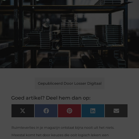
Gepubliceerd Door Losser Digitaal
Goed artikel? Deel hem dan op:
X
Facebook
Pinterest
LinkedIn
Email
(Twitter)
Ruimteverlies in je magazijn ontstaat bijna nooit uit het niets.
Meestal komt het door keuzes die ooit logisch leken: een