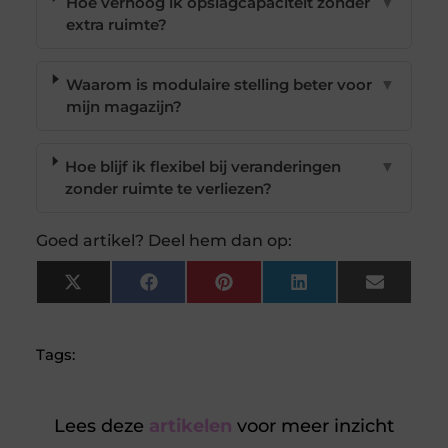
Hoe verhoog ik opslagcapaciteit zonder
▼
extra ruimte?
Waarom is modulaire stelling beter voor
▼
mijn magazijn?
Hoe blijf ik flexibel bij veranderingen
▼
zonder ruimte te verliezen?
Goed artikel? Deel hem dan op:
X
Facebook
Pinterest
LinkedIn
Email
(Twitter)
Tags:
Lees deze
artikelen
voor meer inzicht