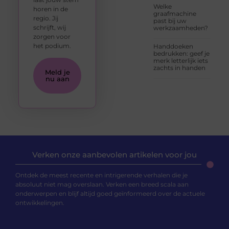
Welke
horen in de
graafmachine
regio. Jij
past bij uw
schrijft, wij
werkzaamheden?
zorgen voor
het podium.
Handdoeken
bedrukken: geef je
merk letterlijk iets
zachts in handen
Meld je
nu aan
Verken onze aanbevolen artikelen voor jou
Ontdek de meest recente en intrigerende verhalen die je
absoluut niet mag overslaan. Verken een breed scala aan
onderwerpen en blijf altijd goed geïnformeerd over de actuele
ontwikkelingen.