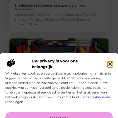
Smulplezier in Deventer: onbeperkt eten voor
fijnproevers
Goed artikel? Deel hem dan op: Share on X (Twitter)
Share on Facebook Share on Pinterest Share on
LinkedIn Share
Uw privacy is voor ons
belangrijk
Wij gebruiken cookies en vergelijkbare technologieën om inzicht te
krijgen in hoe u onze website gebruikt, zodat we uw ervaring
kunnen verbeteren en waardevolle content kunnen bieden. Deze
cookies worden voor verschillende doeleinden ingezet, zoals het
tonen van gepersonaliseerde advertenties en het analyseren van
Brandbeveiliging voor bedrijven
het websitegebruik. Voor meer informatie kunt u
ons cookiebeleid
Goed artikel? Deel hem dan op: Share on X (Twitter)
raadplegen.
Share on Facebook Share on Pinterest Share on
LinkedIn Share
Accepteren