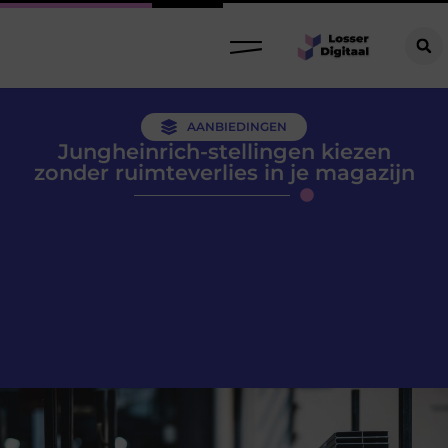
AANBIEDINGEN
Jungheinrich-stellingen kiezen
zonder ruimteverlies in je magazijn