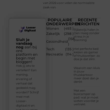
van 2026 voor velen de normaalste
zaak van
POPULAIRE
RECENTE
ONDERWERPEN
BERICHTEN
Wonen
(493 )
Rijbewijs halen in
Den Haag zonder
Zakelijk
(298 )
stress in je
(158
Sluit je
planning
Gezondheid
vandaag
)
nog
aan bij
Tech
(135 )
Het perfecte bed
ons
kiezen als gamer
platform en
Recreatie
(114 )
of thuiswerker: zo
begin met
doe je dat slim
bloggen!
Heb jij iets te
Waarom een kluis
vertellen? Een
in jouw
mening,
thuiskantoor
meer doet dan je
ervaring of
denkt
verhaal dat
gedeeld mag
Met een
worden? Schrijf
buscamper op
mee met
pad: wat je moet
weten voordat je
Losser-
vertrekt
digitaal.nl en
laat jouw stem