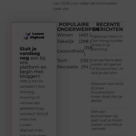
van 2026 voor velen de normaalste
zaak van
POPULAIRE
RECENTE
ONDERWERPEN
BERICHTEN
Wonen
(493 )
Rijbewijs halen in
Den Haag zonder
Zakelijk
(298 )
stress in je
(158
Sluit je
planning
Gezondheid
vandaag
)
nog
aan bij
Tech
(135 )
Het perfecte bed
ons
kiezen als gamer
platform en
Recreatie
(114 )
of thuiswerker: zo
begin met
doe je dat slim
bloggen!
Heb jij iets te
Waarom een kluis
vertellen? Een
in jouw
mening,
thuiskantoor
meer doet dan je
ervaring of
denkt
verhaal dat
gedeeld mag
Met een
worden? Schrijf
buscamper op
mee met
pad: wat je moet
weten voordat je
Losser-
vertrekt
digitaal.nl en
laat jouw stem