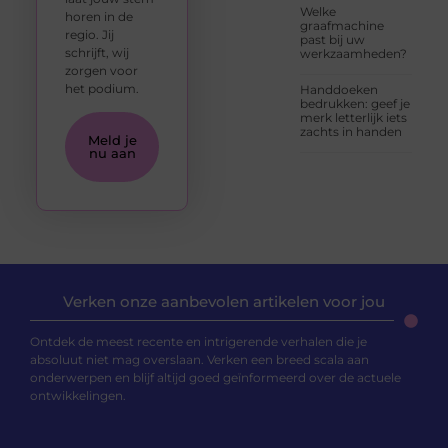
Welke
horen in de
graafmachine
regio. Jij
past bij uw
schrijft, wij
werkzaamheden?
zorgen voor
het podium.
Handdoeken
bedrukken: geef je
merk letterlijk iets
zachts in handen
Meld je
nu aan
Verken onze aanbevolen artikelen voor jou
Ontdek de meest recente en intrigerende verhalen die je
absoluut niet mag overslaan. Verken een breed scala aan
onderwerpen en blijf altijd goed geïnformeerd over de actuele
ontwikkelingen.