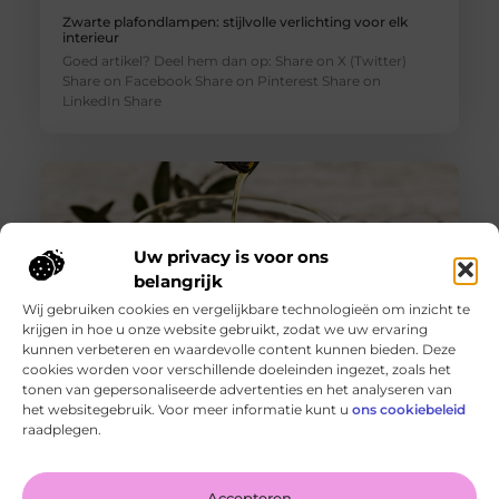
Zwarte plafondlampen: stijlvolle verlichting voor elk
interieur
Goed artikel? Deel hem dan op: Share on X (Twitter)
Share on Facebook Share on Pinterest Share on
LinkedIn Share
Uw privacy is voor ons
belangrijk
Wij gebruiken cookies en vergelijkbare technologieën om inzicht te
krijgen in hoe u onze website gebruikt, zodat we uw ervaring
kunnen verbeteren en waardevolle content kunnen bieden. Deze
cookies worden voor verschillende doeleinden ingezet, zoals het
tonen van gepersonaliseerde advertenties en het analyseren van
Smulplezier in Deventer: onbeperkt eten voor
het websitegebruik. Voor meer informatie kunt u
ons cookiebeleid
fijnproevers
raadplegen.
Goed artikel? Deel hem dan op: Share on X (Twitter)
Share on Facebook Share on Pinterest Share on
LinkedIn Share
Accepteren