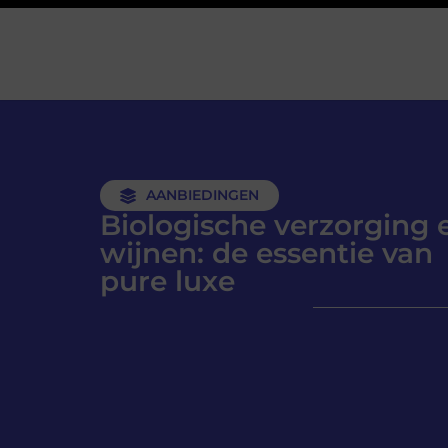
AANBIEDINGEN
Biologische verzorging 
wijnen: de essentie van
pure luxe