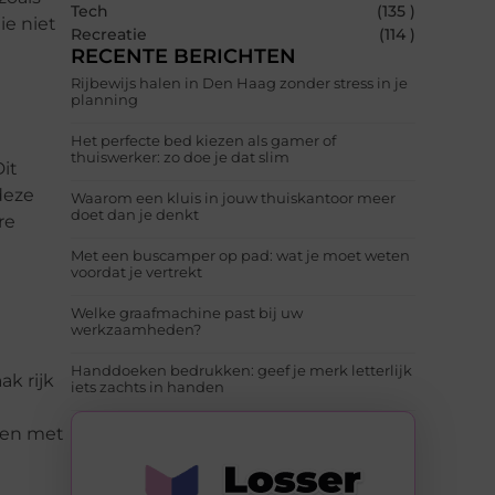
Tech
(135 )
ie niet
Recreatie
(114 )
RECENTE BERICHTEN
Rijbewijs halen in Den Haag zonder stress in je
planning
Het perfecte bed kiezen als gamer of
thuiswerker: zo doe je dat slim
it
deze
Waarom een kluis in jouw thuiskantoor meer
doet dan je denkt
re
Met een buscamper op pad: wat je moet weten
voordat je vertrekt
Welke graafmachine past bij uw
werkzaamheden?
Handdoeken bedrukken: geef je merk letterlijk
ak rijk
iets zachts in handen
nsen met