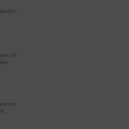
ducten.
men. Of
 één
eerd om
it.