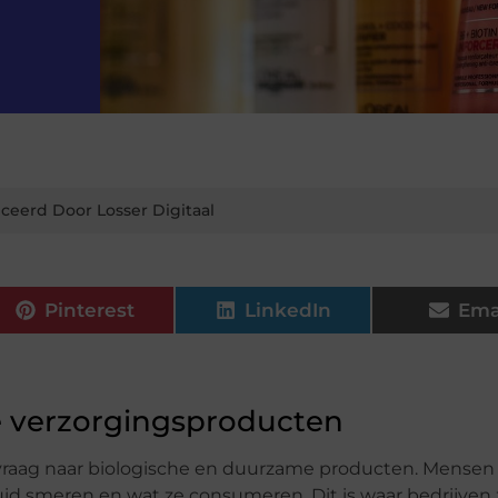
ceerd Door Losser Digitaal
Pinterest
LinkedIn
Ema
e verzorgingsproducten
 vraag naar biologische en duurzame producten. Mense
id smeren en wat ze consumeren. Dit is waar bedrijven 