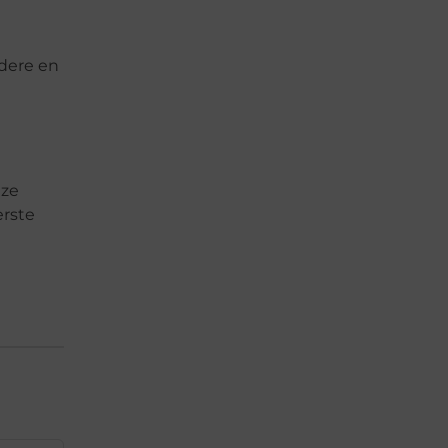
ndere en
nze
erste