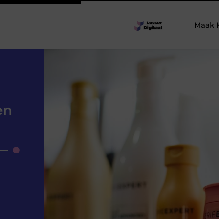
Maak 
en