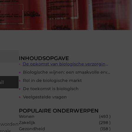
INHOUDSOPGAVE
De opkomst van biologische verzorgingsproducten
Biologische wijnen: een smaakvolle ervaring
Rol in de biologische markt
il
De toekomst is biologisch
Veelgestelde vragen
POPULAIRE ONDERWERPEN
Wonen
(493 )
Zakelijk
(298 )
n worden
Gezondheid
(158 )
zoals