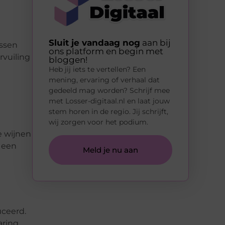
Sluit je vandaag nog
aan bij
essen
ons platform en begin met
rvuiling
bloggen!
Heb jij iets te vertellen? Een
mening, ervaring of verhaal dat
gedeeld mag worden? Schrijf mee
met Losser-digitaal.nl en laat jouw
stem horen in de regio. Jij schrijft,
wij zorgen voor het podium.
e wijnen
 een
Meld je nu aan
uceerd.
aring