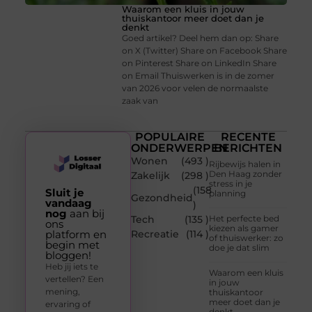
Waarom een kluis in jouw
thuiskantoor meer doet dan je
denkt
Goed artikel? Deel hem dan op: Share
on X (Twitter) Share on Facebook Share
on Pinterest Share on LinkedIn Share
on Email Thuiswerken is in de zomer
van 2026 voor velen de normaalste
zaak van
POPULAIRE
RECENTE
ONDERWERPEN
BERICHTEN
Wonen
(493 )
Rijbewijs halen in
Den Haag zonder
Zakelijk
(298 )
stress in je
(158
Sluit je
planning
Gezondheid
vandaag
)
nog
aan bij
Tech
(135 )
Het perfecte bed
ons
kiezen als gamer
platform en
Recreatie
(114 )
of thuiswerker: zo
begin met
doe je dat slim
bloggen!
Heb jij iets te
Waarom een kluis
vertellen? Een
in jouw
mening,
thuiskantoor
meer doet dan je
ervaring of
denkt