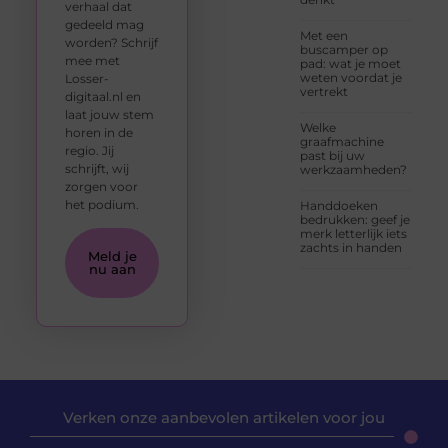
verhaal dat
gedeeld mag
Met een
worden? Schrijf
buscamper op
mee met
pad: wat je moet
weten voordat je
Losser-
vertrekt
digitaal.nl en
laat jouw stem
Welke
horen in de
graafmachine
regio. Jij
past bij uw
schrijft, wij
werkzaamheden?
zorgen voor
het podium.
Handdoeken
bedrukken: geef je
merk letterlijk iets
zachts in handen
Meld je
nu aan
Verken onze aanbevolen artikelen voor jou